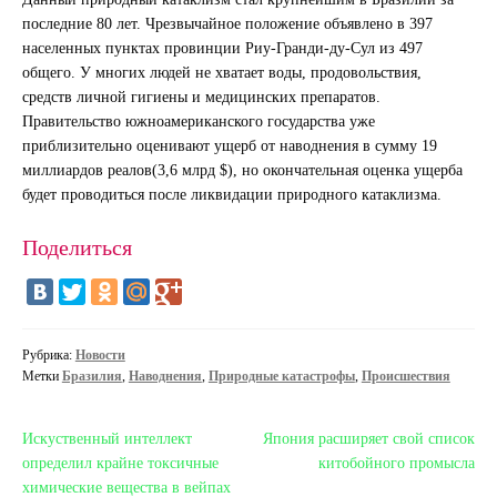
последние 80 лет. Чрезвычайное положение объявлено в 397
населенных пунктах провинции Риу-Гранди-ду-Сул из 497
общего. У многих людей не хватает воды, продовольствия,
средств личной гигиены и медицинских препаратов.
Правительство южноамериканского государства уже
приблизительно оценивают ущерб от наводнения в сумму 19
миллиардов реалов(3,6 млрд $), но окончательная оценка ущерба
будет проводиться после ликвидации природного катаклизма.
Поделиться
Рубрика:
Новости
Метки
Бразилия
,
Наводнения
,
Природные катастрофы
,
Происшествия
Навигация
Предыдущая
Следующая
Искуственный интеллект
Япония расширяет свой список
запись:
запись:
определил крайне токсичные
китобойного промысла
по
химические вещества в вейпах