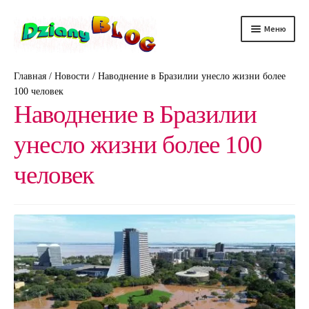
Перейти
Перейти
Меню
к
к
навигации
содержимому
DScience
Главная
/
Новости
/
Наводнение в Бразилии унесло жизни более
100 человек
DRelax
Наводнение в Бразилии
DTechno
унесло жизни более 100
DHealth
человек
DAuto