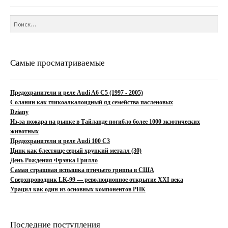
Найти:
Самые просматриваемые
Предохранители и реле Audi A6 C5 (1997 - 2005)
Соланин как гликоалкалоидный яд семейства пасленовых
Dziany
Из-за пожара на рынке в Тайланде погибло более 1000 экзотических
животных
Предохранители и реле Audi 100 C3
Цинк как блестяще серый хрупкий металл (30)
День Рождения Фрэнка Грилло
Самая страшная вспышка птичьего гриппа в США
Сверхпроводник LK-99 — революционное открытие XXI века
Урацил как один из основных компонентов РНК
Последние поступления