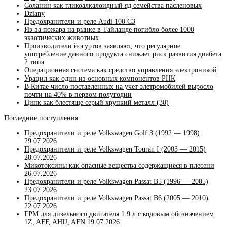
Соланин как гликоалкалоидный яд семейства пасленовых
Dziany
Предохранители и реле Audi 100 C3
Из-за пожара на рынке в Тайланде погибло более 1000
экзотических животных
Производители йогуртов заявляют, что регулярное
употребление данного продукта снижает риск развития диабета
2 типа
Операционная система как средство управления электроникой
Урацил как один из основных компонентов РНК
В Китае число поставленных на учет элетромобилей выросло
почти на 40% в первом полугодии
Цинк как блестяще серый хрупкий металл (30)
Последние поступления
Предохранители и реле Volkswagen Golf 3 (1992 — 1998)
29.07.2026
Предохранители и реле Volkswagen Touran I (2003 — 2015)
28.07.2026
Микотоксины как опасные вещества содержащиеся в плесени
26.07.2026
Предохранители и реле Volkswagen Passat B5 (1996 — 2005)
23.07.2026
Предохранители и реле Volkswagen Passat B6 (2005 — 2010)
22.07.2026
ГРМ для дизельного двигателя 1.9 л с кодовым обозначением
1Z, AFF, AHU, AFN
19.07.2026