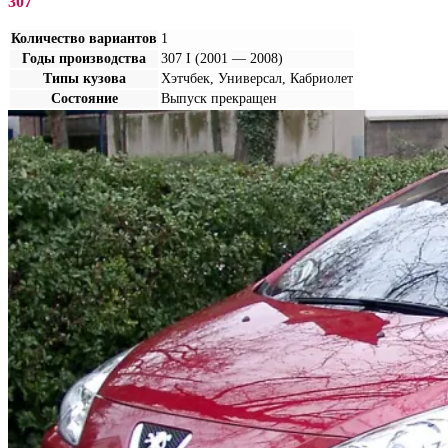
307
Количество вариантов
1
Годы производства
307 I (2001 — 2008)
Типы кузова
Хэтчбек, Универсал, Кабриолет
Состояние
Выпуск прекращен