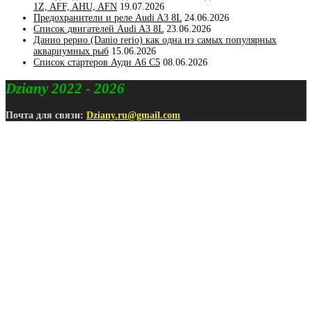
1Z, AFF, AHU, AFN
19.07.2026
Предохранители и реле Audi A3 8L
24.06.2026
Список двигателей Audi A3 8L
23.06.2026
Данио рерио (Danio rerio) как одна из самых популярных
аквариумных рыб
15.06.2026
Список стартеров Ауди А6 С5
08.06.2026
Dziany 2022 - 2026
Почта для связи:
Dziany.ru@gmail.com