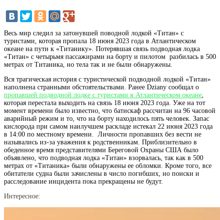
Весь мир следил за затонувшей поводной лодкой «Титан» с
туристами, которая пропала 18 июня 2023 года в Атлантическом
океане на пути к «Титанику». Потерявшая связь подводная лодка
«Титан» с четырьмя пассажирами на борту и пилотом разбилась в 500
метрах от Титаника, но тела так и не были обнаружены.
Вся трагическая история с туристической подводной лодкой «Титан»
наполнена странными обстоятельствами. Ранее Dziany сообщал о
пропавшей подводной лодке с туристами в Атлантическом океане
,
которая перестала выходить на связь 18 июня 2023 года. Уже на тот
момент времени было известно, что батискаф рассчитан на 96 часовой
аварийный режим и то, что на борту находилось пять человек. Запас
кислорода при самом наилучшем раскладе истекал 22 июня 2023 года
в 14:00 по местному времени. Личности пропавших без вести не
назывались из-за уважения к родственникам. Приблизительно в
обеденное время представителями Береговой Охраны США было
объявлено, что подводная лодка «Титан» взорвалась, так как в 500
метрах от «Титаника» были обнаружены ее обломки. Кроме того, все
обитатели судна были зачислены в число погибших, но поиски и
расследование инцидента пока прекращены не будут.
Интересное: