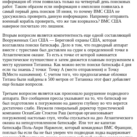
информация об этом появилась только на четвертый день поисковых
работ. Таким образом если информация о имплозии появилась в
самый первый день поисков 18 июня, то почему ВМС США не
удосужились проверить данную информацию. Например отправить
военный корабль проверить, что же там взорвалось? ВМС США
наверное посчитало это лишним.
Вторым вопросом является компетентность еще одной составляющей
Вооруженных Сил США — Береговой охраны США, которая
возглавляла поиски батискафа. Дело в том, что подводный аппарат
вместе с туристами был доставлен на судне к определенной точке в
Атлантическом океане. То есть к точке от которой начинается
туристическое путешествие и затем движется плавным погружением к
месту крушения Титаника. Как можно вести поиски батискафа 4 дня
если ты знаешь 2 точки: Точку А (место отправления) и Точку
В(Место назначения). С учетом того, что предполагаемые обломки
Титана были найдены в 500 метров от Титаника этот факт добавляет
еще больше вопросов.
Третьим вопросом является как произошло разрушение подводного
аппарата. Все сообщения прессы указывают на то, что батискаф не
был подготовлен к погружению на данную глубину во что верится
достаточно слабо. Неужели генеральный директор туристической
компании OceanGate Стоктон Раш (которая организовывает
погружения) настолько глуп, чтобы спускаться на дно Атлантического
океана на неподготовленном батискафе. Или тот же капитан
батискафа Поль-Анри Наржеоле, который командовал ВМС Франции,
поплыл бы если бы не был уверен что подводная лодка выдерживает