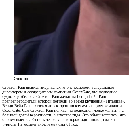
Стоктон Раш
Стоктон Раш являлся американским бизнесменом, генеральным
директором и соучредителем компании OceanGate, чье подводное
судно и разбилось. Стоктон Раш женат на Венди Вейл Раш,
прапрапрародители которой погибли во время крушения «Титаника».
Венди Вейл Раш является директором по коммуникациям компании
OceanGate. Сам Стоктон Раш поплыл на подводной лодке «Титан», с
большой долей вероятности, в качестве гида. Это объясняется тем, что
оно вмещает в себя пять человек из которых один пилот, гид и три
туриста. На момент гибели ему был 61 год.