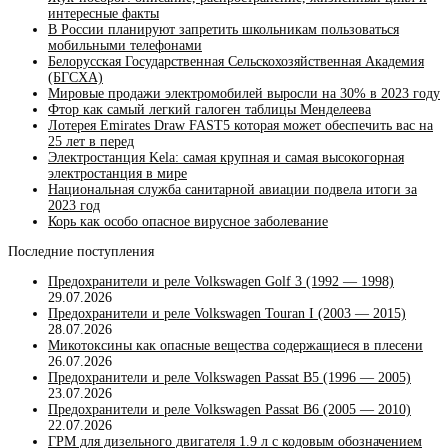
интересные факты
В России планируют запретить школьникам пользоваться
мобильными телефонами
Белорусская Государственная Сельскохозяйственная Академия
(БГСХА)
Мировые продажи электромобилей выросли на 30% в 2023 году
Фтор как самый легкий галоген таблицы Менделеева
Лотерея Emirates Draw FAST5 которая может обеспечить вас на
25 лет в перед
Электростанция Kela: самая крупная и самая высокогорная
электростанция в мире
Национальная служба санитарной авиации подвела итоги за
2023 год
Корь как особо опасное вирусное заболевание
Последние поступления
Предохранители и реле Volkswagen Golf 3 (1992 — 1998)
29.07.2026
Предохранители и реле Volkswagen Touran I (2003 — 2015)
28.07.2026
Микотоксины как опасные вещества содержащиеся в плесени
26.07.2026
Предохранители и реле Volkswagen Passat B5 (1996 — 2005)
23.07.2026
Предохранители и реле Volkswagen Passat B6 (2005 — 2010)
22.07.2026
ГРМ для дизельного двигателя 1.9 л с кодовым обозначением