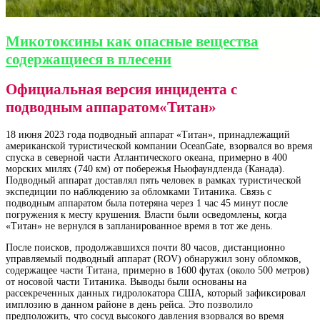
Микотоксины как опасные вещества
содержащиеся в плесени
Официальная версия инцидента с
подводным аппаратом«Титан»
18 июня 2023 года подводный аппарат «Титан», принадлежащий
американской туристической компании OceanGate, взорвался во время
спуска в северной части Атлантического океана, примерно в 400
морских милях (740 км) от побережья Ньюфаундленда (Канада).
Подводный аппарат доставлял пять человек в рамках туристической
экспедиции по наблюдению за обломками Титаника. Связь с
подводным аппаратом была потеряна через 1 час 45 минут после
погружения к месту крушения. Власти были осведомлены, когда
«Титан» не вернулся в запланированное время в тот же день.
После поисков, продолжавшихся почти 80 часов, дистанционно
управляемый подводный аппарат (ROV) обнаружил зону обломков,
содержащее части Титана, примерно в 1600 футах (около 500 метров)
от носовой части Титаника. Выводы были основаны на
рассекреченных данных гидролокатора США, который зафиксировал
имплозию в данном районе в день рейса. Это позволило
предположить, что сосуд высокого давления взорвался во время