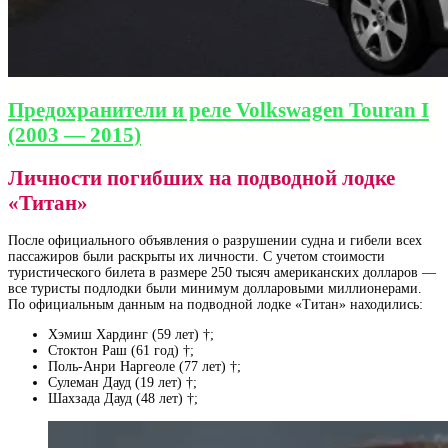
Предохранители и реле Volkswagen Touran I
(2003 — 2015)
Личности погибших на подводной лодке
«Титан»
После официального объявления о разрушении судна и гибели всех
пассажиров были раскрыты их личности. С учетом стоимости
туристического билета в размере 250 тысяч американских долларов —
все туристы подлодки были минимум долларовыми миллионерами.
По официальным данным на подводной лодке «Титан» находились:
Хэмиш Хардинг (59 лет) †;
Стоктон Раш (61 год) †;
Поль-Анри Наргеоле (77 лет) †;
Сулеман Дауд (19 лет) †;
Шахзада Дауд (48 лет) †;