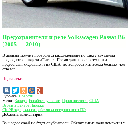
Предохранители и реле Volkswagen Passat B6
(2005 — 2010)
В данный момент проводится расследование по факту крушения
подводного аппарата «Титан». Посмотрим какие результаты
предоставят следователи из США, но вопросов как всегда больше, чем
ответов.
Поделиться
Рубрика:
Новости
Метки
Канада
,
Кораблекрушение
,
Происшествия
,
США
Навигация
Предыдущая
Взрыв в центре Парижа
запись:
Следующая
СК РБ задержал разработчика вредоносного ПО
по
запись:
Добавить комментарий
записям
Ваш адрес email не будет опубликован.
Обязательные поля помечены
*