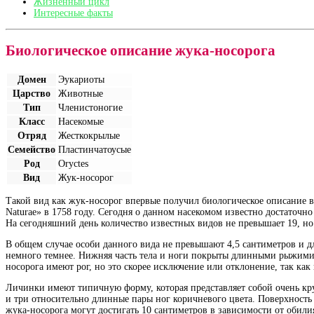
Жизненный цикл
Интересные факты
Биологическое описание жука-носорога
Домен
Эукариоты
Царство
Животные
Тип
Членистоногие
Класс
Насекомые
Отряд
Жесткокрылые
Семейство
Пластинчатоусые
Род
Oryctes
Вид
Жук-носорог
Такой вид как жук-носорог впервые получил биологическое описание в 
Naturae» в 1758 году. Сегодня о данном насекомом известно достаточно
На сегодняшний день количество известных видов не превышает 19, н
В общем случае особи данного вида не превышают 4,5 сантиметров и д
немного темнее. Нижняя часть тела и ноги покрыты длинными рыжими во
носорога имеют рог, но это скорее исключение или отклонение, так ка
Личинки имеют типичную форму, которая представляет собой очень кр
и три относительно длинные пары ног коричневого цвета. Поверхность 
жука-носорога могут достигать 10 сантиметров в зависимости от обили