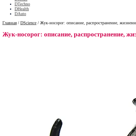
DTechno
DHealth
DAuto
Главная
/
DScience
/
Жук-носорог: описание, распространение, жизнен
Жук-носорог: описание, распространение, ж