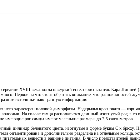
середине XVIII века, когда шведский естествоиспытатель Карл Линней (
 много. Первое на что стоит обратить внимание, что разновидностей жук
о разные источники дают разную информацию.
ля него характерен половой диморфизм. Надкрылья красновато — коричне
лосами. На голове самца располагается длинный изогнутый рог, в то вре
к не имеющие рог самцы имеют маленькие размеры до 2,5 сантиметров.
упный цилиндр беловатого цвета, изогнутые в форме буквы C к брюху. 
тела сегментирована и дополнительно разделена на отдельные кольца, к
я питательных веществ в рационе питания. В число представителей данно