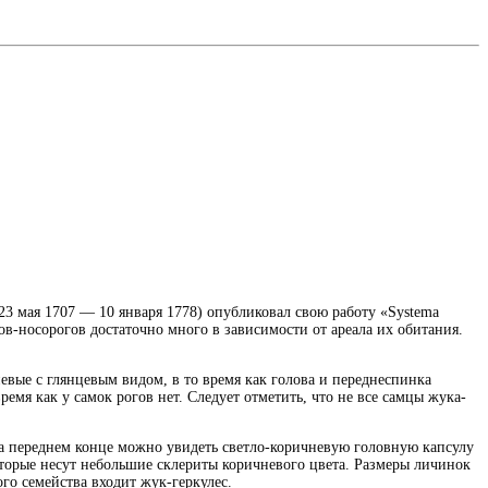
23 мая 1707 — 10 января 1778) опубликовал свою работу «Systema
ов-носорогов достаточно много в зависимости от ареала их обитания.
вые с глянцевым видом, в то время как голова и переднеспинка
мя как у самок рогов нет. Следует отметить, что не все самцы жука-
На переднем конце можно увидеть светло-коричневую головную капсулу
оторые несут небольшие склериты коричневого цвета. Размеры личинок
го семейства входит жук-геркулес.