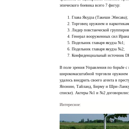
эпического боевика всего 7 фигур:
Глава Якудза (Такеши Эбисава);
Торговец оружием и наркотика
Лидер повстанческой группиров
Генерал вооруженных сил Иран
Подельник главаря якудза №1;
Подельник главаря якудза №2;
Конфиденциальный источник DE
В поле зрения Управления по борьбе с
широкомасштабной торговли оружием 
удалось внедрить своего агента в пре
Японию, Тайланд, Бирму и Шри-Ланку,
списке). Актеры №1 и №2 договорилис
Интересное: