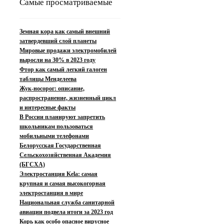
Самые просматриваемые
Земная кора как самый внешний
затвердевший слой планеты
Мировые продажи электромобилей
выросли на 30% в 2023 году
Фтор как самый легкий галоген
таблицы Менделеева
Жук-носорог: описание,
распространение, жизненный цикл
и интересные факты
В России планируют запретить
школьникам пользоваться
мобильными телефонами
Белорусская Государственная
Сельскохозяйственная Академия
(БГСХА)
Электростанция Kela: самая
крупная и самая высокогорная
электростанция в мире
Национальная служба санитарной
авиации подвела итоги за 2023 год
Корь как особо опасное вирусное