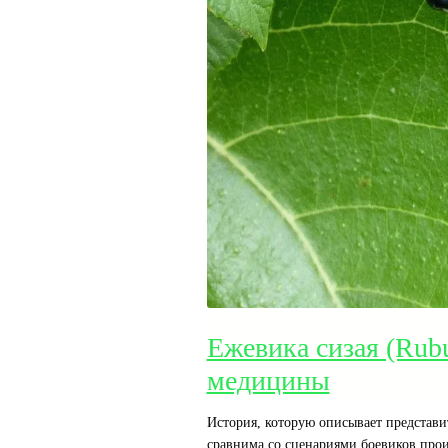
Ежевика сизая (Rubu
медицины
История, которую описывает представ
сравнима со сценариями боевиков про