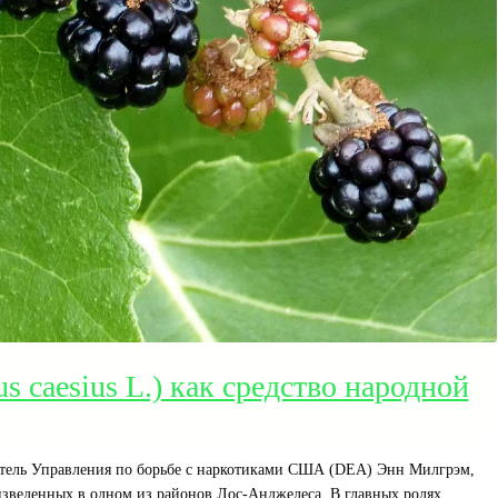
s caesius L.) как средство народной
итель Управления по борьбе с наркотиками США (DEA) Энн Милгрэм,
изведенных в одном из районов Лос-Анджелеса. В главных ролях