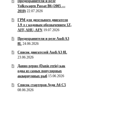
Предохранители и реле
Volkswagen Passat B6 (2005 —
2010)
22.07.2026
ГРМ для дизельного двигателя
1.9 л с кодовым обозначением 1Z,
AFF, AHU, AFN
19.07.2026
Предохранители и реле Audi A3
8L
24.06.2026
Список двигателей Audi A3 8L
23.06.2026
Данио рерио (Danio rerio) как
одна из самых популярных
аквариумных рыб
15.06.2026
Список стартеров Ауди А6 С5
08.06.2026