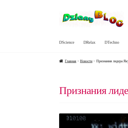
Перейти
Перейти
к
к
навигации
содержимому
DScience
DRelax
DTechno
Главная
Новости
Признания лидера Як
Признания лиде