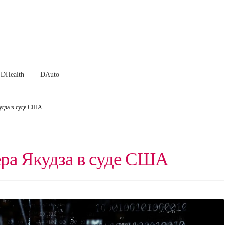
DHealth
DAuto
удза в суде США
ра Якудза в суде США