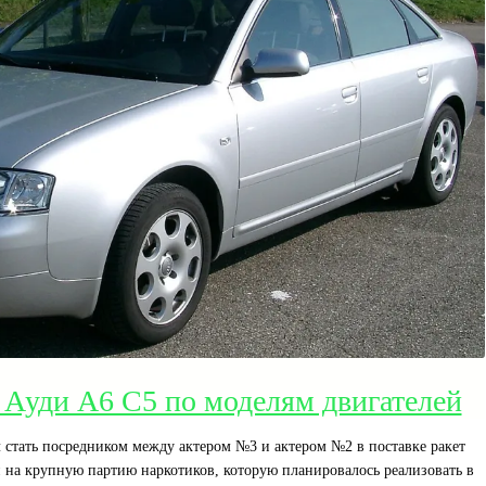
 Ауди А6 С5 по моделям двигателей
 стать посредником между актером №3 и актером №2 в поставке ракет
н на крупную партию наркотиков, которую планировалось реализовать в