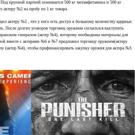
. Под крупной партией понимается 500 кг метамфетамина и 500 кг
з актеру №2 на пробу по 1 кг товара.
щил актеру №2 , что у него есть доступ к большому количеству ядерных
ть. После долгих уговоров торговец оружием согласился выступить
иранским генералом (актер №4), которому необходимы материалы для
рой вместе с актерами №6 и №7 предложил торговцу оружием(актеру
лу (актер №4), чтобы профинансировать закупку оружия для актера №3.