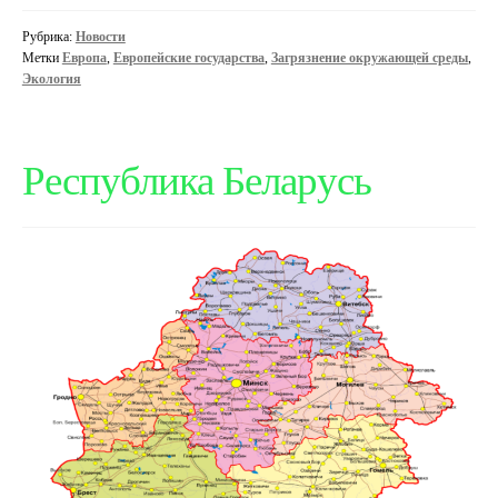
грязного
воздуха
Рубрика:
Новости
в
Метки
Европа
,
Европейские государства
,
Загрязнение окружающей среды
,
ЕС
Экология
погибло
более
500
Республика Беларусь
тысяч
человек