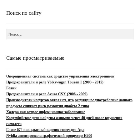
Поиск по сайту
Найти:
Самые просматриваемые
Операционная система как средство управления электроникой
Предохранители и реле Volkswagen Touran I (2003 - 2015)
Гелий
Предохранители и реле Acura CSX (2006 - 2009)
Производители йогуртов заявляют, что регулярное употребление данного
продукта снижает риск развития диабета 2 типа
Холера как острое инфекционное заболевание
Колумбийские дети найдены живыми через 40 дней после крушения
самолета
Глизе 674 как красный карлик созвездия Ара
Nvidia анонсировала графический процессор H200