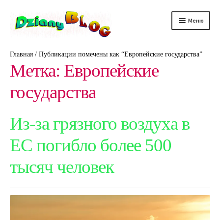
Перейти
Перейти
Меню
к
к
навигации
содержимому
DScience
Главная
/
Публикации помечены как “Европейские государства”
Метка:
Европейские
DRelax
государства
DTechno
Из-за грязного воздуха в
DHealth
ЕС погибло более 500
DAuto
тысяч человек