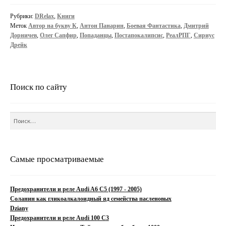
Рубрики:
DRelax
,
Книги
Меток
Автор на букву К
,
Антон Панарин
,
Боевая Фантастика
,
Дмитрий
Дорничев
,
Олег Сапфир
,
Попаданцы
,
Постапокалипсис
,
РеалРПГ
,
Сириус
Дрейк
Поиск по сайту
Найти:
Самые просматриваемые
Предохранители и реле Audi A6 C5 (1997 - 2005)
Соланин как гликоалкалоидный яд семейства пасленовых
Dziany
Предохранители и реле Audi 100 C3