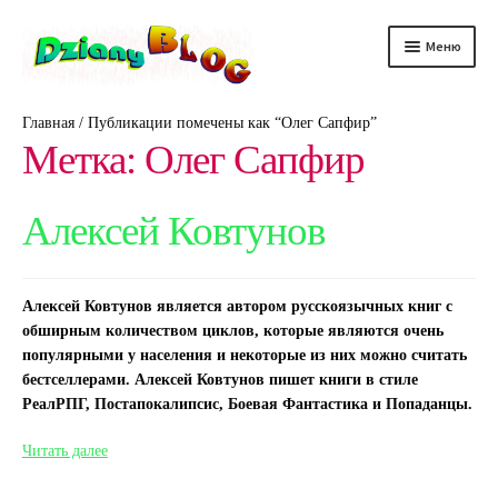
Перейти
Перейти
Меню
к
к
навигации
содержимому
DScience
Главная
/
Публикации помечены как “Олег Сапфир”
Метка:
Олег Сапфир
DRelax
DTechno
Алексей Ковтунов
DHealth
Алексей Ковтунов является автором русскоязычных книг с
DAuto
обширным количеством циклов, которые являются очень
популярными у населения и некоторые из них можно считать
бестселлерами. Алексей Ковтунов пишет книги в стиле
РеалРПГ, Постапокалипсис, Боевая Фантастика и Попаданцы.
Алексей
Читать далее
Ковтунов