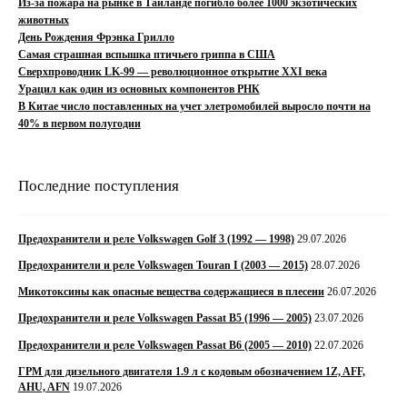
Из-за пожара на рынке в Тайланде погибло более 1000 экзотических
животных
День Рождения Фрэнка Грилло
Самая страшная вспышка птичьего гриппа в США
Сверхпроводник LK-99 — революционное открытие XXI века
Урацил как один из основных компонентов РНК
В Китае число поставленных на учет элетромобилей выросло почти на
40% в первом полугодии
Последние поступления
Предохранители и реле Volkswagen Golf 3 (1992 — 1998)
29.07.2026
Предохранители и реле Volkswagen Touran I (2003 — 2015)
28.07.2026
Микотоксины как опасные вещества содержащиеся в плесени
26.07.2026
Предохранители и реле Volkswagen Passat B5 (1996 — 2005)
23.07.2026
Предохранители и реле Volkswagen Passat B6 (2005 — 2010)
22.07.2026
ГРМ для дизельного двигателя 1.9 л с кодовым обозначением 1Z, AFF,
AHU, AFN
19.07.2026