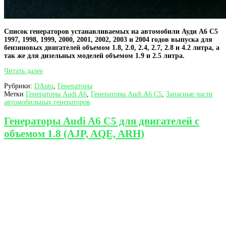
Список генераторов устанавливаемых на автомобили Ауди А6 С5
1997, 1998, 1999, 2000, 2001, 2002, 2003 и 2004 годов выпуска для
бензиновых двигателей объемом 1.8, 2.0, 2.4, 2.7, 2.8 и 4.2 литра, а
так же для дизельных моделей объемом 1.9 и 2.5 литра.
Список
Читать далее
генераторов
Рубрики:
DAuto
,
Генераторы
Ауди
Метки
Генераторы Audi A6
,
Генераторы Audi A6 C5
,
Запасные части
А6
автомобильных генераторов
С5
по
моделям
Генераторы Audi A6 C5 для двигателей с
двигателей
объемом 1.8 (AJP, AQE, ARH)