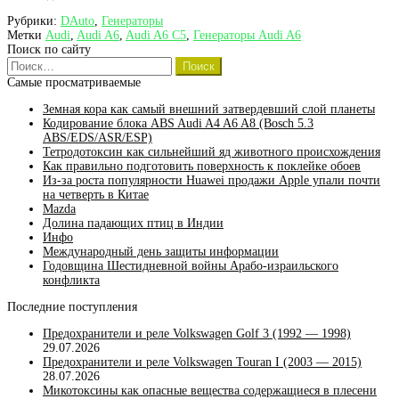
Audi
Рубрики:
DAuto
,
Генераторы
A6
Метки
Audi
,
Audi A6
,
Audi A6 C5
,
Генераторы Audi A6
C5
Поиск по сайту
для
Найти:
двигателей
с
Самые просматриваемые
объемом
1.8
Земная кора как самый внешний затвердевший слой планеты
(AJP,
Кодирование блока ABS Audi A4 A6 A8 (Bosch 5.3
AQE,
ABS/EDS/ASR/ESP)
ARH)
Тетродотоксин как сильнейший яд животного происхождения
Как правильно подготовить поверхность к поклейке обоев
Из-за роста популярности Huawei продажи Apple упали почти
на четверть в Китае
Mazda
Долина падающих птиц в Индии
Инфо
Международный день защиты информации
Годовщина Шестидневной войны Арабо-израильского
конфликта
Последние поступления
Предохранители и реле Volkswagen Golf 3 (1992 — 1998)
29.07.2026
Предохранители и реле Volkswagen Touran I (2003 — 2015)
28.07.2026
Микотоксины как опасные вещества содержащиеся в плесени