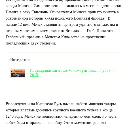
города Минска. Само поселение находилось в месте впадения реки
Немига в реку Свислочь. Основателем Минска принято считать в
современной истории князя полоцкого Всеслава(Чародея). В
начале 12 века Менск становится центром удельного княжества и
первым минским князем стал сын Всеслава — Глеб. Династия
Глебовичей правила в Менском Княжестве на протяжении
последующих двух столетий.
Интересное:
Предохранители и реле Volkswagen Touran I (2003 —
2015)
Впоследствии на Киевскую Русь начали набеги монголо-татары,
которые впервые добились крупного военного успеха в конце
1240 года. Менск не подвергался нападению монголов, но часть
войск была отправлена на войну. Этим моментом решило