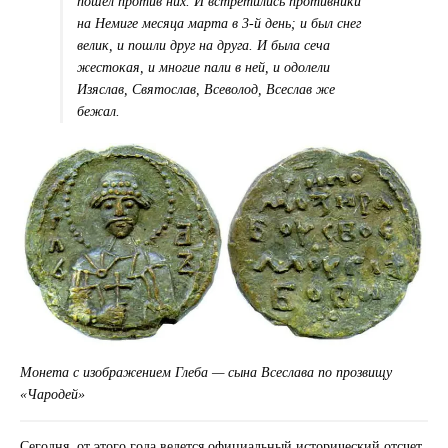
пошел против них. И встретились противники
на Немиге месяца марта в 3-й день; и был снег
велик, и пошли друг на друга. И была сеча
жестокая, и многие пали в ней, и одолели
Изяслав, Святослав, Всеволод, Всеслав же
бежал.
Монета с изображением Глеба — сына Всеслава по прозвищу
«Чародей»
Сегодня, от этого года ведется официальный исторический отсчет