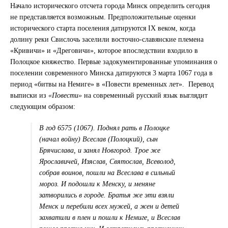
Начало исторического отсчета города Минск определить сегодня
не представляется возможным. Предположительные оценки
исторического старта поселения датируются IX веком, когда
долину реки Свислочь заселили восточно-славянские племена
«Кривичи» и «Дреговичи», которое впоследствии входило в
Полоцкое княжество. Первые задокументированные упоминания о
поселении современного Минска датируются 3 марта 1067 года в
период «битвы на Немиге» в «Повести временных лет». Перевод
выписки из
«Повести»
на современный русский язык выглядит
следующим образом:
В год 6575 (1067). Поднял рать в Полоцке
(начал войну) Всеслав (Полоцкий), сын
Брячислава, и занял Новгород. Трое же
Ярославичей, Изяслав, Святослав, Всеволод,
собрав воинов, пошли на Всеслава в сильный
мороз. И подошли к Менску, и меняне
затворились в городе. Братья же эти взяли
Менск и перебили всех мужей, а жен и детей
захватили в плен и пошли к Немиге, и Всеслав