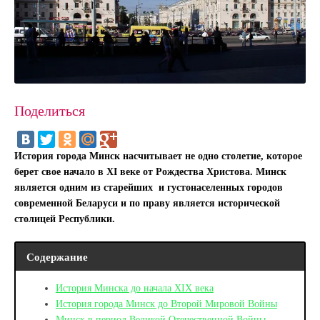
Поделиться
История города Минск насчитывает не одно столетие, которое
берет свое начало в XI веке от Рождества Христова. Минск
является одним из старейших и густонаселенных городов
современной Беларуси и по праву является исторической
столицей Республики.
Содержание
История Минска до начала XIX века
История города Минск до Второй Мировой Войны
Минск в период Великой Отечественной Войны