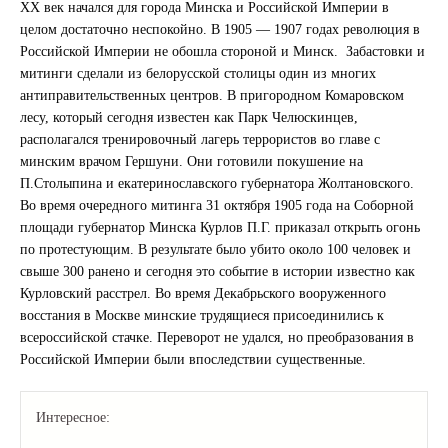
XX век начался для города Минска и Российской Империи в
целом достаточно неспокойно. В 1905 — 1907 годах революция в
Российской Империи не обошла стороной и Минск. Забастовки и
митинги сделали из белорусской столицы один из многих
антиправительственных центров. В пригородном Комаровском
лесу, который сегодня известен как Парк Челюскинцев,
располагался тренировочный лагерь террористов во главе с
минским врачом Гершуни. Они готовили покушение на
П.Столыпина и екатеринославского губернатора Жолтановского.
Во время очередного митинга 31 октября 1905 года на Соборной
площади губернатор Минска Курлов П.Г. приказал открыть огонь
по протестующим. В результате было убито около 100 человек и
свыше 300 ранено и сегодня это событие в истории известно как
Курловский расстрел. Во время Декабрьского вооруженного
восстания в Москве минские трудящиеся присоединились к
всероссийской стачке. Переворот не удался, но преобразования в
Российской Империи были впоследствии существенные.
Интересное: