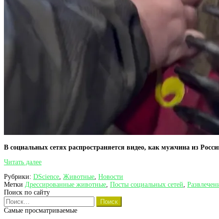
В социальных сетях распространяется видео, как мужчина из России
Мужчина
Читать далее
из
Рубрики:
DScience
,
Животные
,
Новости
России
Метки
Дрессированные животные
,
Посты социальных сетей
,
Развлечен
учит
Поиск по сайту
играть
Найти:
медведя
на
Самые просматриваемые
губной