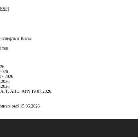
/ESP)
четверть в Китае
 ток
026
.2026
07.2026
.2026
.2026
, AFF, AHU, AFN
19.07.2026
иумных рыб
15.06.2026