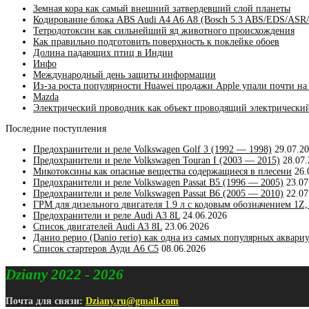
гармошке
Земная кора как самый внешний затвердевший слой планеты
Кодирование блока ABS Audi A4 A6 A8 (Bosch 5.3 ABS/EDS/ASR
Тетродотоксин как сильнейший яд животного происхождения
Как правильно подготовить поверхность к поклейке обоев
Долина падающих птиц в Индии
Инфо
Международный день защиты информации
Из-за роста популярности Huawei продажи Apple упали почти на 
Mazda
Электрический проводник как объект проводящий электрический
Последние поступления
Предохранители и реле Volkswagen Golf 3 (1992 — 1998)
29.07.2
Предохранители и реле Volkswagen Touran I (2003 — 2015)
28.07
Микотоксины как опасные вещества содержащиеся в плесени
26.
Предохранители и реле Volkswagen Passat B5 (1996 — 2005)
23.07
Предохранители и реле Volkswagen Passat B6 (2005 — 2010)
22.07
ГРМ для дизельного двигателя 1.9 л с кодовым обозначением 1Z
Предохранители и реле Audi A3 8L
24.06.2026
Список двигателей Audi A3 8L
23.06.2026
Данио рерио (Danio rerio) как одна из самых популярных аквар
Список стартеров Ауди А6 С5
08.06.2026
Dziany 2022 - 2026
Почта для связи:
Dziany.ru@gmail.com