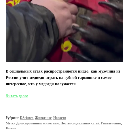
В социальных сетях распространяется видео, как мужчина из
России учит медведя играть на губной гармошке и самое
интересное, что у медведя получается.
Мужчина
Читать далее
из
России
учит
Рубрики:
DScience
,
Животные
,
Новости
играть
Метки
Дрессированные животные
,
Посты социальных сетей
,
Развлечения
,
медведя
Россия