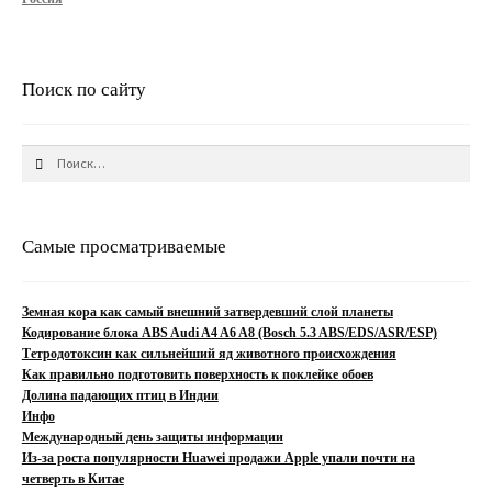
на
губной
гармошке
Поиск по сайту
Найти:
Самые просматриваемые
Земная кора как самый внешний затвердевший слой планеты
Кодирование блока ABS Audi A4 A6 A8 (Bosch 5.3 ABS/EDS/ASR/ESP)
Тетродотоксин как сильнейший яд животного происхождения
Как правильно подготовить поверхность к поклейке обоев
Долина падающих птиц в Индии
Инфо
Международный день защиты информации
Из-за роста популярности Huawei продажи Apple упали почти на
четверть в Китае