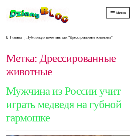
Перейти
Перейти
Меню
к
к
навигации
содержимому
DScience
Главная
Публикации помечены как “Дрессированные животные”
DRelax
Метка:
Дрессированные
DTechno
животные
DHealth
DAuto
Мужчина из России учит
играть медведя на губной
гармошке