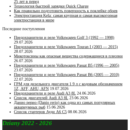
25 лет в перед
Технология быстрой зарядки Quick Charge
Как правильно подготовить поверхность к поклейке обоев
Электростанция Kela: самая крупная и самая высокогорная
электростанция в мире
Последние поступления
Предохранители и реле Volkswagen Golf 3 (1992 — 1998)
29.07.2026
Предохранители и реле Volkswagen Touran I (2003 — 2015)
28.07.2026
Микотоксины как опасные вещества содержащиеся в плесени
26.07.2026
Предохранители и реле Volkswagen Passat B5 (1996 — 2005)
23.07.2026
Предохранители и реле Volkswagen Passat B6 (2005 — 2010)
22.07.2026
ГРМ для дизельного двигателя 1.9 л с кодовым обозначением
1Z, AFF, AHU, AFN
19.07.2026
Предохранители и реле Audi A3 8L
24.06.2026
Список двигателей Audi A3 8L
23.06.2026
Данио рерио (Danio rerio) как одна из самых популярных
аквариумных рыб
15.06.2026
Список стартеров Ауди А6 С5
08.06.2026
Dziany 2022 - 2026