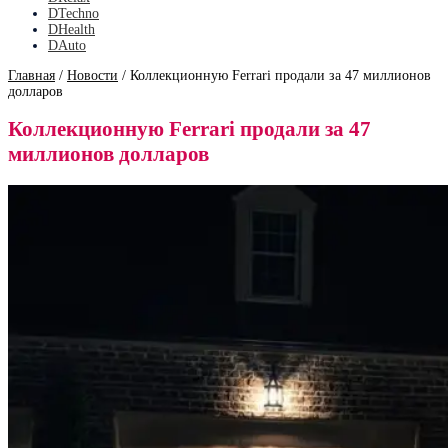
DTechno
DHealth
DAuto
Главная
/
Новости
/
Коллекционную Ferrari продали за 47 миллионов
долларов
Коллекционную Ferrari продали за 47
миллионов долларов