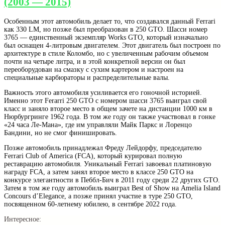
(2003 — 2015)
Особенным этот автомобиль делает то, что создавался данный Ferrari
как 330 LM, но позже был преобразован в 250 GTO. Шасси номер
3765 — единственный экземпляр Works GTO, который изначально
был оснащен 4-литровым двигателем. Этот двигатель был построен по
архитектуре в стиле Коломбо, но с увеличенным рабочим объемом
почти на четыре литра, и в этой конкретной версии он был
переоборудован на смазку с сухим картером и настроен на
специальные карбюраторы и распределительные валы.
Важность этого автомобиля усиливается его гоночной историей.
Именно этот Ferarri 250 GTO с номером шасси 3765 выиграл свой
класс и заняло второе место в общем зачете на дистанции 1000 км в
Нюрбургринге 1962 года. В том же году он также участвовал в гонке
«24 часа Ле-Мана», где им управляли Майк Паркс и Лоренцо
Бандини, но не смог финишировать.
Позже автомобиль принадлежал Фреду Лейдорфу, председателю
Ferrari Club of America (FCA), который курировал полную
реставрацию автомобиля. Уникальный Ferrari завоевал платиновую
награду FCA, а затем занял второе место в классе 250 GTO на
конкурсе элегантности в Пеббл-Бич в 2011 году среди 22 других GTO.
Затем в том же году автомобиль выиграл Best of Show на Amelia Island
Concours d’Elegance, а позже принял участие в туре 250 GTO,
посвященном 60-летнему юбилею, в сентябре 2022 года.
Интересное: