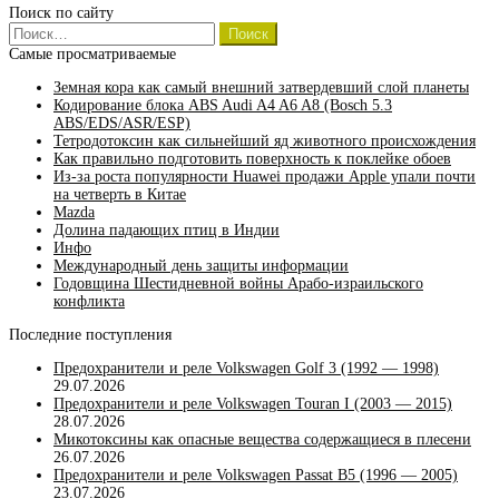
Поиск по сайту
Найти:
Самые просматриваемые
Земная кора как самый внешний затвердевший слой планеты
Кодирование блока ABS Audi A4 A6 A8 (Bosch 5.3
ABS/EDS/ASR/ESP)
Тетродотоксин как сильнейший яд животного происхождения
Как правильно подготовить поверхность к поклейке обоев
Из-за роста популярности Huawei продажи Apple упали почти
на четверть в Китае
Mazda
Долина падающих птиц в Индии
Инфо
Международный день защиты информации
Годовщина Шестидневной войны Арабо-израильского
конфликта
Последние поступления
Предохранители и реле Volkswagen Golf 3 (1992 — 1998)
29.07.2026
Предохранители и реле Volkswagen Touran I (2003 — 2015)
28.07.2026
Микотоксины как опасные вещества содержащиеся в плесени
26.07.2026
Предохранители и реле Volkswagen Passat B5 (1996 — 2005)
23.07.2026