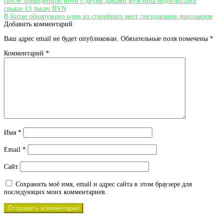
Навигация
Предыдущая
После проведенной ночи с двумя дамами мужчина недосчитался
запись:
свыше 13 тысяч BYN
по
Следующая
В Китае обнаружено одно из старейших мест гнездования динозавров
запись:
Добавить комментарий
записям
Ваш адрес email не будет опубликован.
Обязательные поля помечены
*
Комментарий
*
Имя
*
Email
*
Сайт
Сохранить моё имя, email и адрес сайта в этом браузере для
последующих моих комментариев.