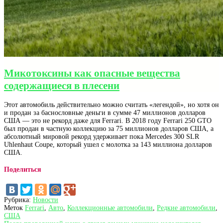
Микотоксины как опасные вещества
содержащиеся в плесени
Этот автомобиль действительно можно считать «легендой», но хотя он
и продан за баснословные деньги в сумме 47 миллионов долларов
США — это не рекорд даже для Ferrari. В 2018 году Ferrari 250 GTO
был продан в частную коллекцию за 75 миллионов долларов США, а
абсолютный мировой рекорд удерживает пока Mercedes 300 SLR
Uhlenhaut Coupe, который ушел с молотка за 143 миллиона долларов
США.
Поделиться
Рубрика:
Новости
Меток
Ferrari
,
Авто
,
Коллекционные автомобили
,
Редкие автомобили
,
США