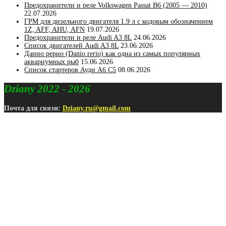
Предохранители и реле Volkswagen Passat B6 (2005 — 2010)
22.07.2026
ГРМ для дизельного двигателя 1.9 л с кодовым обозначением
1Z, AFF, AHU, AFN
19.07.2026
Предохранители и реле Audi A3 8L
24.06.2026
Список двигателей Audi A3 8L
23.06.2026
Данио рерио (Danio rerio) как одна из самых популярных
аквариумных рыб
15.06.2026
Список стартеров Ауди А6 С5
08.06.2026
Dziany 2022 - 2026
Почта для связи:
Dziany.ru@gmail.com