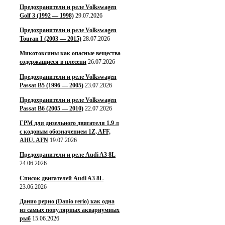
Предохранители и реле Volkswagen
Golf 3 (1992 — 1998)
29.07.2026
Предохранители и реле Volkswagen
Touran I (2003 — 2015)
28.07.2026
Микотоксины как опасные вещества
содержащиеся в плесени
26.07.2026
Предохранители и реле Volkswagen
Passat B5 (1996 — 2005)
23.07.2026
Предохранители и реле Volkswagen
Passat B6 (2005 — 2010)
22.07.2026
ГРМ для дизельного двигателя 1.9 л
с кодовым обозначением 1Z, AFF,
AHU, AFN
19.07.2026
Предохранители и реле Audi A3 8L
24.06.2026
Список двигателей Audi A3 8L
23.06.2026
Данио рерио (Danio rerio) как одна
из самых популярных аквариумных
рыб
15.06.2026