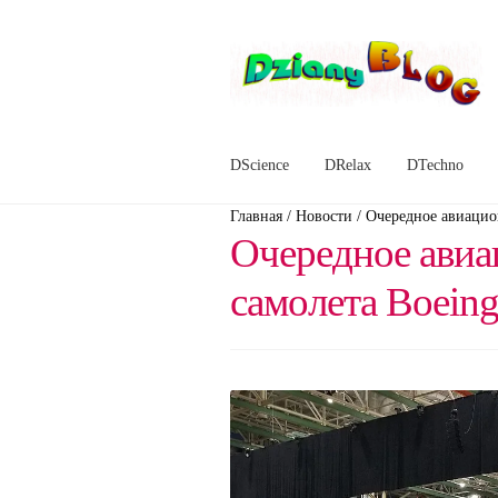
Перейти
Перейти
к
к
навигации
содержимому
DScience
DRelax
DTechno
Главная
/
Новости
/
Очередное авиацион
Очередное авиа
самолета Boeing