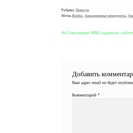
Рубрика:
Новости
Меток
Boeing
,
Авиационные инциденты
,
Ав
Навигация
Предыдущая
На Гомельщине МВД задержало грабит
запись:
по
записям
Добавить коммента
Ваш адрес email не будет опублик
Комментарий
*