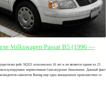
еле Volkswagen Passat B5 (1996 —
уществлял рейс SQ321 исполнилось 16 лет и он является одним из 23
 эксплуатируемых перевозчиком Сингапурские Авиалинии. Данный факт
оизводителя самолетов Boeing еще одно авиационное происшествие со