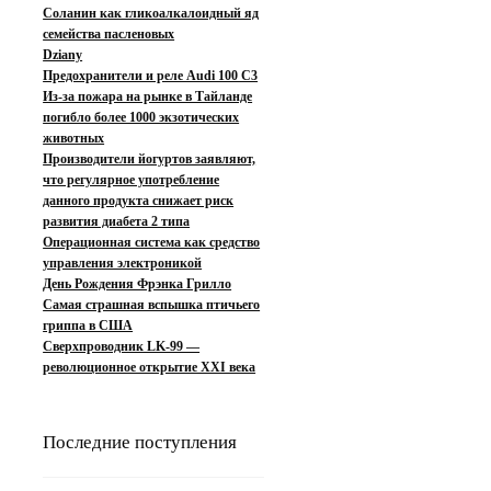
Соланин как гликоалкалоидный яд
семейства пасленовых
Dziany
Предохранители и реле Audi 100 C3
Из-за пожара на рынке в Тайланде
погибло более 1000 экзотических
животных
Производители йогуртов заявляют,
что регулярное употребление
данного продукта снижает риск
развития диабета 2 типа
Операционная система как средство
управления электроникой
День Рождения Фрэнка Грилло
Самая страшная вспышка птичьего
гриппа в США
Сверхпроводник LK-99 —
революционное открытие XXI века
Последние поступления