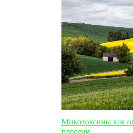
Микотоксины как о
плесени