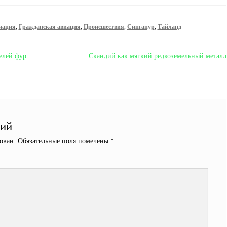
иация
,
Гражданская авиация
,
Происшествия
,
Сингапур
,
Тайланд
Следующая
елей фур
Скандий как мягкий редкоземельный металл
запись:
рий
ован.
Обязательные поля помечены
*