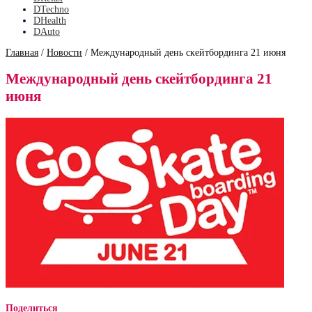
DTechno
DHealth
DAuto
Главная
/
Новости
/
Международный день скейтбординга 21 июня
Международный день скейтбординга 21
июня
Поделиться