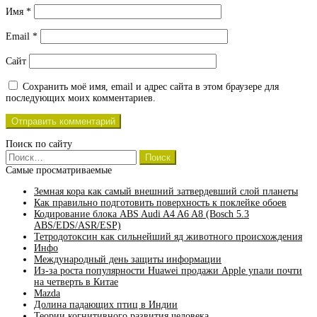
Имя
*
Email
*
Сайт
Сохранить моё имя, email и адрес сайта в этом браузере для
последующих моих комментариев.
Поиск по сайту
Найти:
Самые просматриваемые
Земная кора как самый внешний затвердевший слой планеты
Как правильно подготовить поверхность к поклейке обоев
Кодирование блока ABS Audi A4 A6 A8 (Bosch 5.3
ABS/EDS/ASR/ESP)
Тетродотоксин как сильнейший яд животного происхождения
Инфо
Международный день защиты информации
Из-за роста популярности Huawei продажи Apple упали почти
на четверть в Китае
Mazda
Долина падающих птиц в Индии
Теории когнитивного развития человека