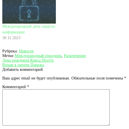
Международный день защиты
информации
30.11.2023
Рубрика:
Новости
Метки
Международный праздник
,
Развлечения
Навигация
Предыдущая
День рождения Криса Прэтта
запись:
Следующая
Взрыв в центре Парижа
по
запись:
Добавить комментарий
записям
Ваш адрес email не будет опубликован.
Обязательные поля помечены
*
Комментарий
*