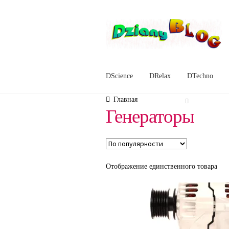
Перейти
Перейти
к
к
навигации
содержимому
DScience
DRelax
DTechno
Главная
Генераторы
Отображение единственного товара