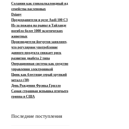
Соланин как гликоалкалоидный яд
семейства пасленовых
Dziany
Предохранители и реле Audi 100 C3
Из-за пожара на рынке в Тайланде
погибло более 1000 экзотических
животных
Производители йогуртов заявляют,
что регулярное употребление
данного продукта снижает риск
развития диабета 2 типа
Операционная система как средство
управления электроникой
Цинк как блестяще серый хрупкий
металл (30)
День Рождения Фрэнка Грилло
Самая страшная вспышка птичьего
гриппа в США
Последние поступления