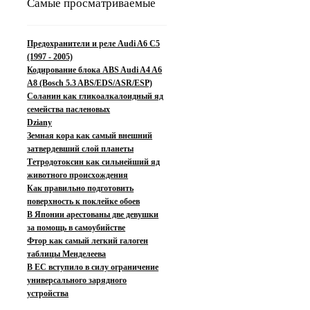
Самые просматриваемые
Предохранители и реле Audi A6 C5
(1997 - 2005)
Кодирование блока ABS Audi A4 A6
A8 (Bosch 5.3 ABS/EDS/ASR/ESP)
Соланин как гликоалкалоидный яд
семейства пасленовых
Dziany
Земная кора как самый внешний
затвердевший слой планеты
Тетродотоксин как сильнейший яд
животного происхождения
Как правильно подготовить
поверхность к поклейке обоев
В Японии арестованы две девушки
за помощь в самоубийстве
Фтор как самый легкий галоген
таблицы Менделеева
В ЕС вступило в силу ограничение
универсального зарядного
устройства