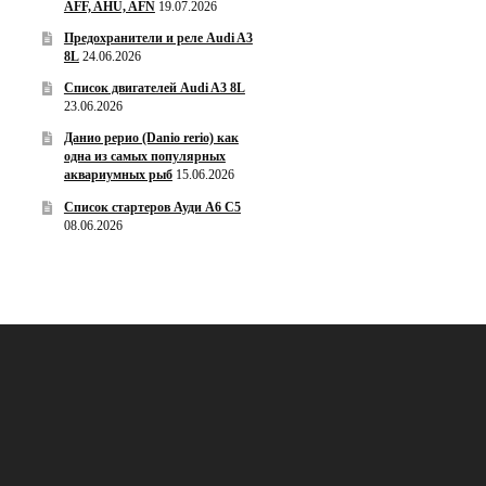
AFF, AHU, AFN
19.07.2026
Предохранители и реле Audi A3
8L
24.06.2026
Список двигателей Audi A3 8L
23.06.2026
Данио рерио (Danio rerio) как
одна из самых популярных
аквариумных рыб
15.06.2026
Список стартеров Ауди А6 С5
08.06.2026