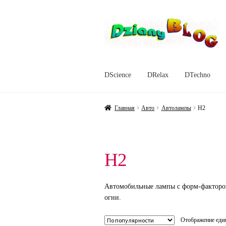
Перейти
Перейти
к
к
навигации
содержимому
DScience
DRelax
DTechno
Главная
Авто
Автолампы
H2
H2
Автомобильные лампы с форм-фактором
огни.
Отображение един