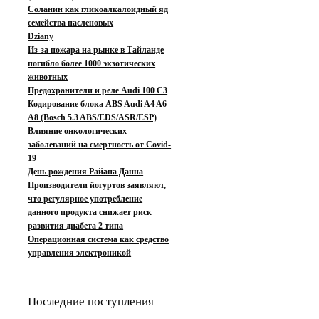
Соланин как гликоалкалоидный яд
семейства пасленовых
Dziany
Из-за пожара на рынке в Тайланде
погибло более 1000 экзотических
животных
Предохранители и реле Audi 100 C3
Кодирование блока ABS Audi A4 A6
A8 (Bosch 5.3 ABS/EDS/ASR/ESP)
Влияние онкологических
заболеваний на смертность от Covid-
19
День рождения Райана Данна
Производители йогуртов заявляют,
что регулярное употребление
данного продукта снижает риск
развития диабета 2 типа
Операционная система как средство
управления электроникой
Последние поступления