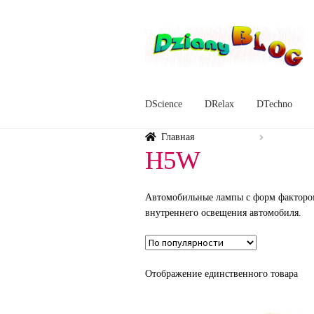
Перейти
Перейти
к
к
навигации
содержимому
DScience
DRelax
DTechno
Главная
H5W
Автомобильные лампы с форм фактором
внутреннего освещения автомобиля.
Отображение единственного товара