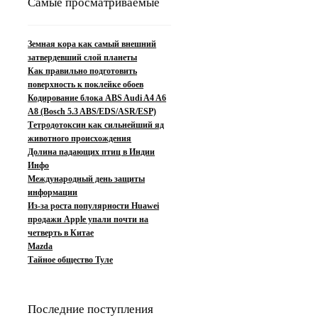
Самые просматриваемые
Земная кора как самый внешний
затвердевший слой планеты
Как правильно подготовить
поверхность к поклейке обоев
Кодирование блока ABS Audi A4 A6
A8 (Bosch 5.3 ABS/EDS/ASR/ESP)
Тетродотоксин как сильнейший яд
животного происхождения
Долина падающих птиц в Индии
Инфо
Международный день защиты
информации
Из-за роста популярности Huawei
продажи Apple упали почти на
четверть в Китае
Mazda
Тайное общество Туле
Последние поступления