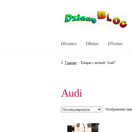
Перейти
Перейти
к
к
навигации
содержимому
DScience
DRelax
DTechno
Главная
Товары с меткой “Audi”
Audi
Отображение един