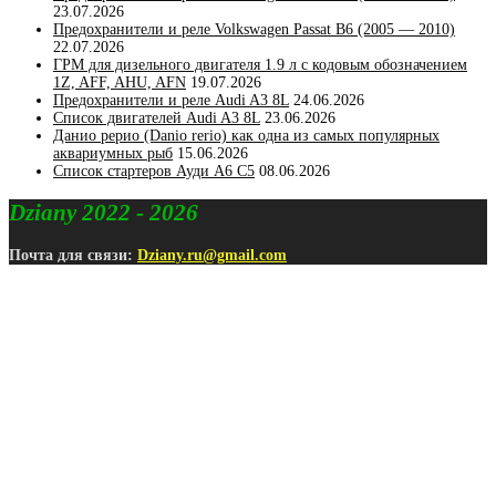
23.07.2026
Предохранители и реле Volkswagen Passat B6 (2005 — 2010)
22.07.2026
ГРМ для дизельного двигателя 1.9 л с кодовым обозначением
1Z, AFF, AHU, AFN
19.07.2026
Предохранители и реле Audi A3 8L
24.06.2026
Список двигателей Audi A3 8L
23.06.2026
Данио рерио (Danio rerio) как одна из самых популярных
аквариумных рыб
15.06.2026
Список стартеров Ауди А6 С5
08.06.2026
Dziany 2022 - 2026
Почта для связи:
Dziany.ru@gmail.com