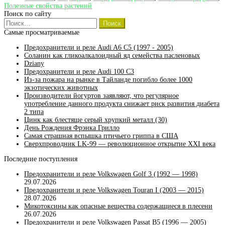
Полезные свойства растений
свойства
Поиск по сайту
и
Найти:
рецепты
Самые просматриваемые
Предохранители и реле Audi A6 C5 (1997 - 2005)
Соланин как гликоалкалоидный яд семейства пасленовых
Dziany
Предохранители и реле Audi 100 C3
Из-за пожара на рынке в Тайланде погибло более 1000
экзотических животных
Производители йогуртов заявляют, что регулярное
употребление данного продукта снижает риск развития диабета
2 типа
Цинк как блестяще серый хрупкий металл (30)
День Рождения Фрэнка Грилло
Самая страшная вспышка птичьего гриппа в США
Сверхпроводник LK-99 — революционное открытие XXI века
Последние поступления
Предохранители и реле Volkswagen Golf 3 (1992 — 1998)
29.07.2026
Предохранители и реле Volkswagen Touran I (2003 — 2015)
28.07.2026
Микотоксины как опасные вещества содержащиеся в плесени
26.07.2026
Предохранители и реле Volkswagen Passat B5 (1996 — 2005)