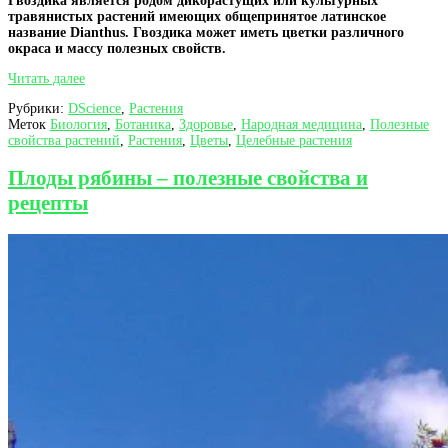
Гвоздика является родом дикорастущих или культурных
травянистых растений имеющих общепринятое латинское
название Dianthus. Гвоздика может иметь цветки различного
окраса и массу полезных свойств.
Гвоздика
Читать далее
как
Рубрики:
DScience
,
Растения
лечебное
Меток
Биология
,
Ботаника
,
Здоровье
,
Народная медицина
,
Полезные
растение
свойства растений
,
Растения
,
Цветы
,
Целебные растения
и
средство
от
Плоды рябины – полезные свойства и
насекомых
рецепты