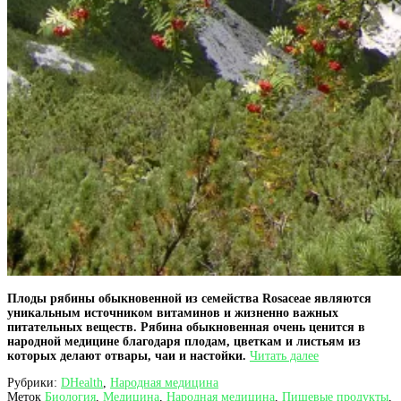
Плоды рябины обыкновенной из семейства Rosaceae являются
уникальным источником витаминов и жизненно важных
питательных веществ. Рябина обыкновенная очень ценится в
народной медицине благодаря плодам, цветкам и листьям из
Плоды
которых делают отвары, чаи и настойки.
Читать далее
рябины
Рубрики:
DHealth
,
Народная медицина
–
Меток
Биология
,
Медицина
,
Народная медицина
,
Пищевые продукты
,
полезные