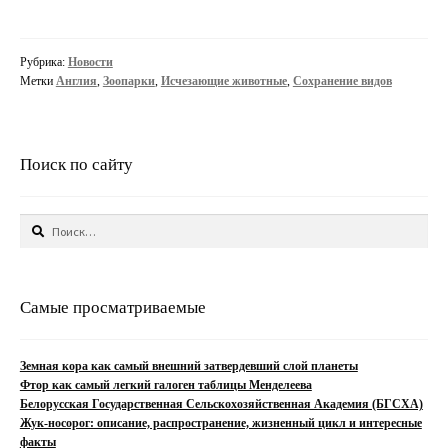
Английском
зоопарке
родился
Рубрика:
Новости
черный
Метки
Англия
,
Зоопарки
,
Исчезающие животные
,
Сохранение видов
носорог
Поиск по сайту
Найти:
Самые просматриваемые
Земная кора как самый внешний затвердевший слой планеты
Фтор как самый легкий галоген таблицы Менделеева
Белорусская Государственная Сельскохозяйственная Академия (БГСХА)
Жук-носорог: описание, распространение, жизненный цикл и интересные
факты