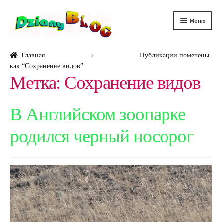
Перейти
Перейти
Меню
к
к
навигации
содержимому
DScience
Главная
Публикации помечены
как “Сохранение видов”
DRelax
Метка:
Сохранение видов
DTechno
В Английском зоопарке
DHealth
родился черный носорог
DAuto