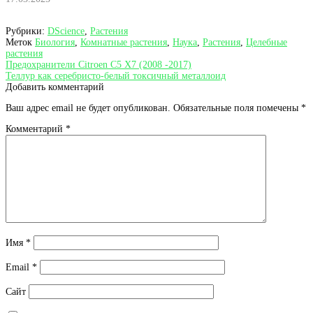
Рубрики:
DScience
,
Растения
Меток
Биология
,
Комнатные растения
,
Наука
,
Растения
,
Целебные
растения
Навигация
Предыдущая
Предохранители Citroen C5 X7 (2008 -2017)
запись:
Следующая
Теллур как серебристо-белый токсичный металлоид
по
запись:
Добавить комментарий
записям
Ваш адрес email не будет опубликован.
Обязательные поля помечены
*
Комментарий
*
Имя
*
Email
*
Сайт