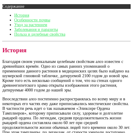
Содержание
История
Особенности почвы
Уход за растением
Заболевания и паразиты
Польза и целебные свойства
История
Благодаря своим уникальным целебным свойствам алоэ известен с
древнейших времён. Одно из самых ранних упоминаний о
применении данного растения в медицинских целях было найдено на
шумерской глиняной табличке, датируемой 2100 годом до новой эры.
Кроме того есть несколько сообщений о том, что на стенах одного
древнеегипетского храма открыты изображения этого растения,
датируемые 4000 годом до нашей эры.
Впоследствии алоэ постепенно распространялась по всему миру и в
некоторых его частях ему даже приписывались мистические свойства.
В частности речь идет о так называемом «Эликсире Ордена
Тамплиеров», которому приписывали силу, здоровье и долголетие
рыцарей ордена. По легендам, средняя продолжительность жизни
рыцарей ордена составляла около 60 лет при средней
продолжительности жизни обычных людей того времени около 30 лет.
При этом тамплиеры, по легендам, от старости умирали достаточно