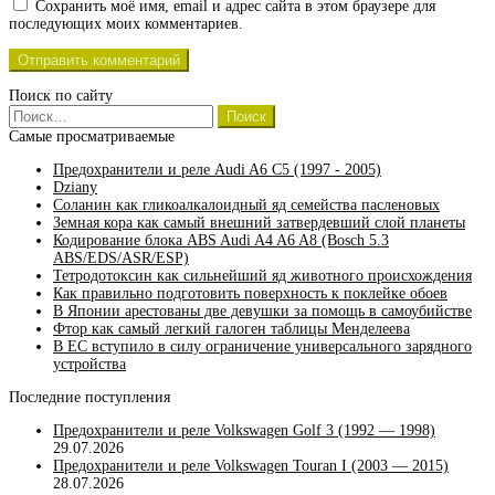
Сохранить моё имя, email и адрес сайта в этом браузере для
последующих моих комментариев.
Поиск по сайту
Найти:
Самые просматриваемые
Предохранители и реле Audi A6 C5 (1997 - 2005)
Dziany
Соланин как гликоалкалоидный яд семейства пасленовых
Земная кора как самый внешний затвердевший слой планеты
Кодирование блока ABS Audi A4 A6 A8 (Bosch 5.3
ABS/EDS/ASR/ESP)
Тетродотоксин как сильнейший яд животного происхождения
Как правильно подготовить поверхность к поклейке обоев
В Японии арестованы две девушки за помощь в самоубийстве
Фтор как самый легкий галоген таблицы Менделеева
В ЕС вступило в силу ограничение универсального зарядного
устройства
Последние поступления
Предохранители и реле Volkswagen Golf 3 (1992 — 1998)
29.07.2026
Предохранители и реле Volkswagen Touran I (2003 — 2015)
28.07.2026