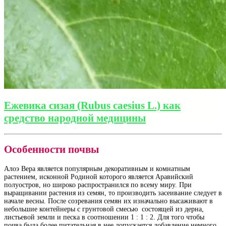
Ежевика сизая (Rubus caesius L.) как
средство народной медицины
Особенности почвы
Алоэ Вера является популярным декоративным и комнатным
растением, исконной Родиной которого является Аравийский
полуостров, но широко распространился по всему миру. При
выращивании растения из семян, то производить засеивание следует в
начале весны. После созревания семян их изначально высаживают в
небольшие контейнеры с грунтовой смесью состоящей из дерна,
листьевой земли и песка в соотношении 1 : 1 : 2. Для того чтобы
почва была более питательная в нее допускается добавление немного