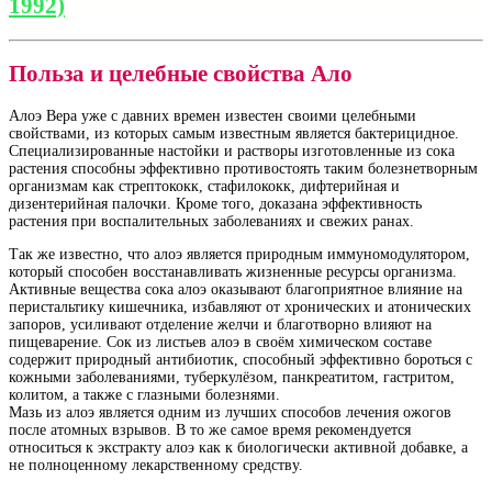
1992)
Польза и целебные свойства Ало
Алоэ Вера уже с давних времен известен своими целебными
свойствами, из которых самым известным является бактерицидное.
Специализированные настойки и растворы изготовленные из сока
растения способны эффективно противостоять таким болезнетворным
организмам как стрептококк, стафилококк, дифтерийная и
дизентерийная палочки. Кроме того, доказана эффективность
растения при воспалительных заболеваниях и свежих ранах.
Так же известно, что алоэ является природным иммуномодулятором,
который способен восстанавливать жизненные ресурсы организма.
Активные вещества сока алоэ оказывают благоприятное влияние на
перистальтику кишечника, избавляют от хронических и атонических
запоров, усиливают отделение желчи и благотворно влияют на
пищеварение. Сок из листьев алоэ в своём химическом составе
содержит природный антибиотик, способный эффективно бороться с
кожными заболеваниями, туберкулёзом, панкреатитом, гастритом,
колитом, а также с глазными болезнями.
Мазь из алоэ является одним из лучших способов лечения ожогов
после атомных взрывов. В то же самое время рекомендуется
относиться к экстракту алоэ как к биологически активной добавке, а
не полноценному лекарственному средству.