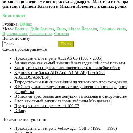
экранизацию одноименного рассказа Джорджа Мартина из жанра
фэнтези с Дейвом Батистой и Миллой Йовович в главных ролях.
В
Читать далее
потерянных
Рубрика:
DRelax
землях
Меток
Боевик
,
Дэйв Батиста
,
Кино
,
Милла Йовович
,
Новинки кино
,
(In
Приключения
,
Развлечения
,
Фэнтези
The
Поиск по сайту
Lost
Найти:
Lands)
Самые просматриваемые
Предохранители и реле Audi A6 C5 (1997 - 2005)
Земная кора как самый внешний затвердевший слой планеты
Как правильно подготовить поверхность к поклейке обоев
Кодирование блока ABS Audi A4 A6 A8 (Bosch 5.3
ABS/EDS/ASR/ESP)
Тетродотоксин как сильнейший яд животного происхождения
В ЕС вступило в силу ограничение универсального зарядного
устройства
В Японии арестованы две девушки за помощь в самоубийстве
Фтор как самый легкий галоген таблицы Менделеева
Предохранители и реле Audi 100 C3
Dziany
Последние поступления
Предохранители и реле Volkswagen Golf 3 (1992 — 1998)