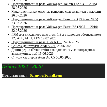
29.07.2026
Предохранители и реле Volkswagen Touran I (2003 — 2015)
28.07.2026
Микотоксины как опасные вещества содержащиеся в плесени
26.07.2026
Предохранители и реле Volkswagen Passat B5 (1996 — 2005)
23.07.2026
Предохранители и реле Volkswagen Passat B6 (2005 — 2010)
22.07.2026
ГРМ для дизельного двигателя 1.9 л с кодовым обозначением
1Z, AFF, AHU, AFN
19.07.2026
Предохранители и реле Audi A3 8L
24.06.2026
Список двигателей Audi A3 8L
23.06.2026
Данио рерио (Danio rerio) как одна из самых популярных
аквариумных рыб
15.06.2026
Список стартеров Ауди А6 С5
08.06.2026
Dziany 2022 - 2026
Почта для связи:
Dziany.ru@gmail.com