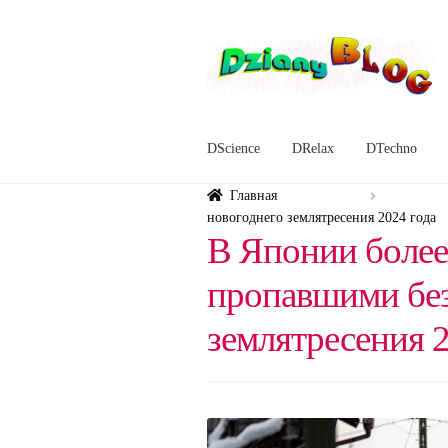
Перейти
Перейти
к
к
навигации
содержимому
DScience
DRelax
DTechno
Главная
новогоднего землятресения 2024 года
В Японии более
пропавшими без
землятресения 2