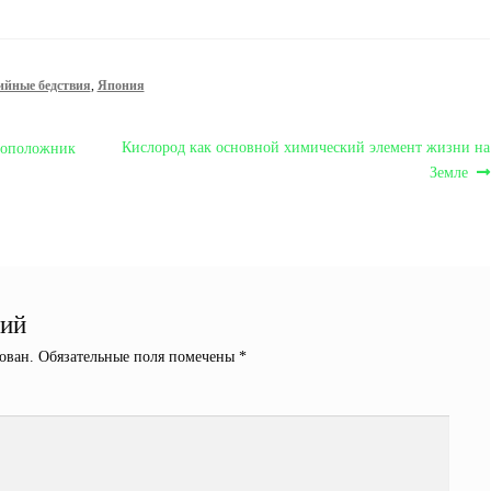
ийные бедствия
,
Япония
Следующая
Кислород как основной химический элемент жизни на
воположник
запись:
Земле
рий
ован.
Обязательные поля помечены
*