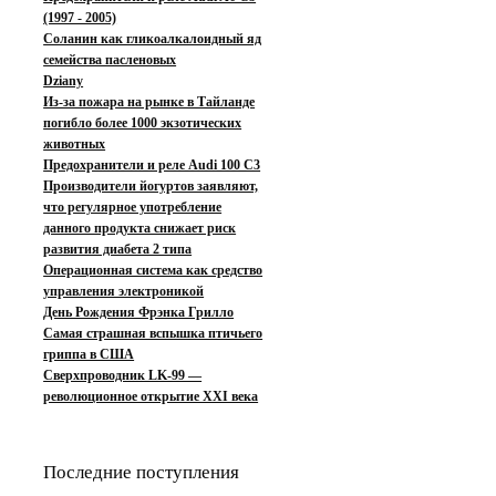
(1997 - 2005)
Соланин как гликоалкалоидный яд
семейства пасленовых
Dziany
Из-за пожара на рынке в Тайланде
погибло более 1000 экзотических
животных
Предохранители и реле Audi 100 C3
Производители йогуртов заявляют,
что регулярное употребление
данного продукта снижает риск
развития диабета 2 типа
Операционная система как средство
управления электроникой
День Рождения Фрэнка Грилло
Самая страшная вспышка птичьего
гриппа в США
Сверхпроводник LK-99 —
революционное открытие XXI века
Последние поступления