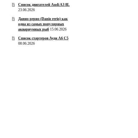
Список двигателей Audi A3 8L
23.06.2026
Данио рерио (Danio rerio) как
одна из самых популярных
аквариумных рыб
15.06.2026
Список стартеров Ауди А6 С5
08.06.2026