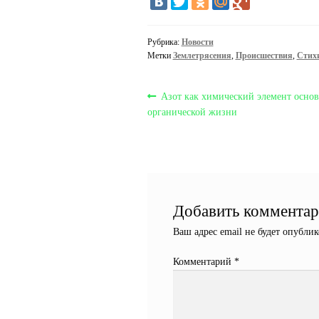
Рубрика:
Новости
Метки
Землетрясения
,
Происшествия
,
Стих
Навигация
Предыдущая
Азот как химический элемент осно
запись:
органической жизни
по
записям
Добавить коммента
Ваш адрес email не будет опублик
Комментарий
*