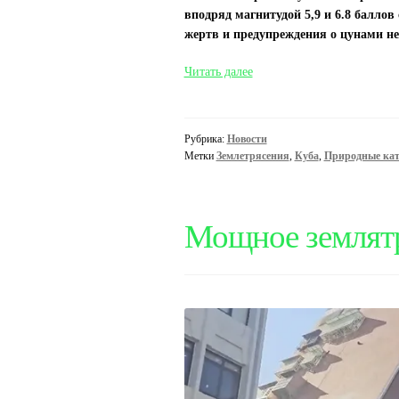
вподряд магнитудой 5,9 и 6.8 баллов
жертв и предупреждения о цунами не
На
Читать далее
Кубе
произошли
два
Рубрика:
Новости
мощных
Метки
Землетрясения
,
Куба
,
Природные ка
землятресения
Мощное землятр