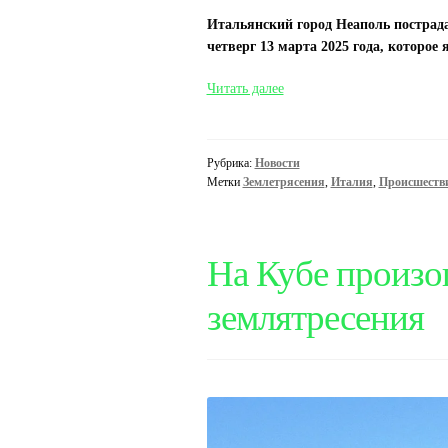
Итальянский город Неаполь пострада
четверг 13 марта 2025 года, которое
Неаполь
Читать далее
пострадал
от
сильного
Рубрика:
Новости
землетрясения
Метки
Землетрясения
,
Италия
,
Происшеств
в
четверг
На Кубе произ
землятресения