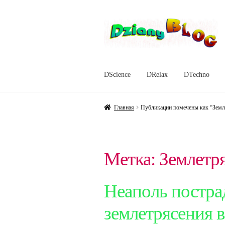
Перейти
Перейти
к
к
навигации
содержимому
DScience
DRelax
DTechno
Главная
Публикации помечены как “Земл
Метка:
Землетр
Неаполь постра
землетрясения в