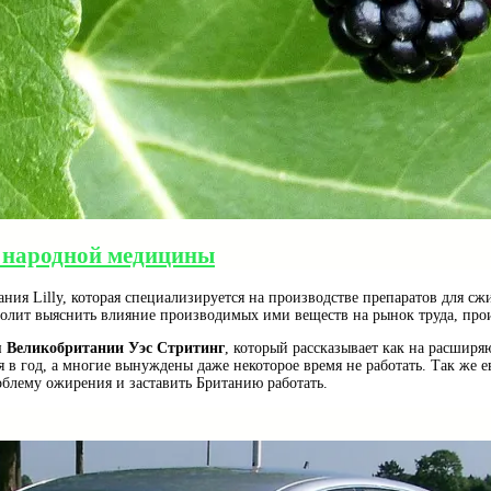
во народной медицины
пания Lilly, которая специализируется на производстве препаратов для с
зволит выяснить влияние производимых ими веществ на рынок труда, про
 Великобритании Уэс Стритинг
, который рассказывает как на расширя
 в год, а многие вынуждены даже некоторое время не работать. Так же е
облему ожирения и заставить Британию работать.