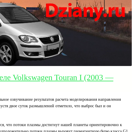
еле Volkswagen Touran I (2003 —
льное озвучивание результатов расчета моделирования направления
пустя двое суток размышлений отметило, что выброс был и он
ся, что потоки плазмы достигнут нашей планеты ориентировочно к
редположительно потоки плазмы вызовут геомагнитную бурю класса G1,