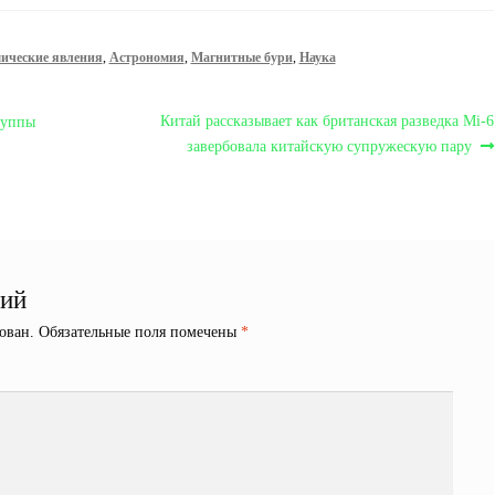
ические явления
,
Астрономия
,
Магнитные бури
,
Наука
Следующая
Китай рассказывает как британская разведка Mi-6
руппы
запись:
завербовала китайскую супружескую пару
рий
ован.
Обязательные поля помечены
*