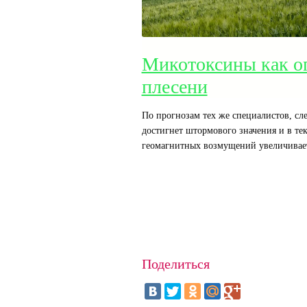
Микотоксины как о
плесени
По прогнозам тех же специалистов, сл
достигнет штормового значения и в те
геомагнитных возмущений увеличиваетс
Поделиться