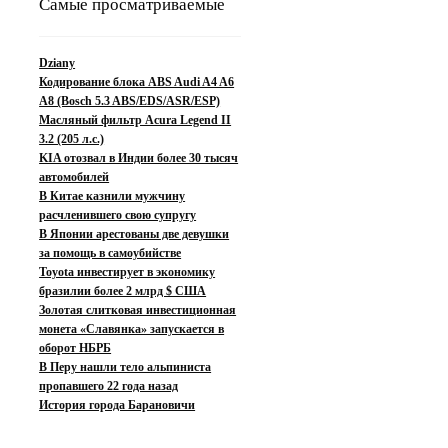
Самые просматриваемые
Dziany
Кодирование блока ABS Audi A4 A6
A8 (Bosch 5.3 ABS/EDS/ASR/ESP)
Масляный фильтр Acura Legend II
3.2 (205 л.с.)
KIA отозвал в Индии более 30 тысяч
автомобилей
В Китае казнили мужчину
расчленившего свою супругу
В Японии арестованы две девушки
за помощь в самоубийстве
Toyota инвестирует в экономику
бразилии более 2 млрд $ США
Золотая слитковая инвестиционная
монета «Славянка» запускается в
оборот НБРБ
В Перу нашли тело альпиниста
пропавшего 22 года назад
История города Барановичи