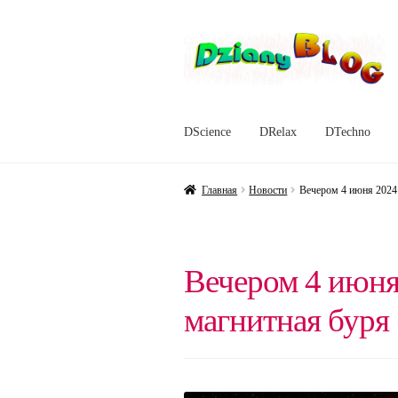
Перейти
Перейти
к
к
навигации
содержимому
DScience
DRelax
DTechno
Главная
Новости
Вечером 4 июня 2024 
Вечером 4 июня
магнитная буря