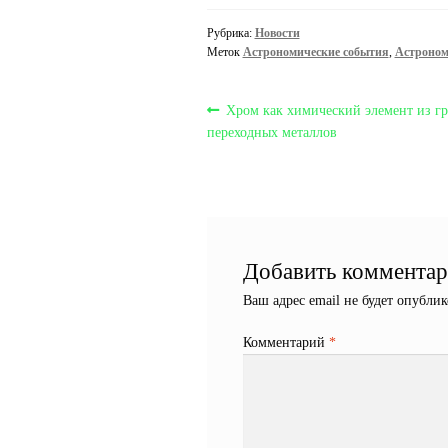
Рубрика:
Новости
Меток
Астрономические события
,
Астроном
Навигация
Предыдущая
Хром как химический элемент из г
запись:
переходных металлов
по
записям
Добавить коммента
Ваш адрес email не будет опублик
Комментарий
*