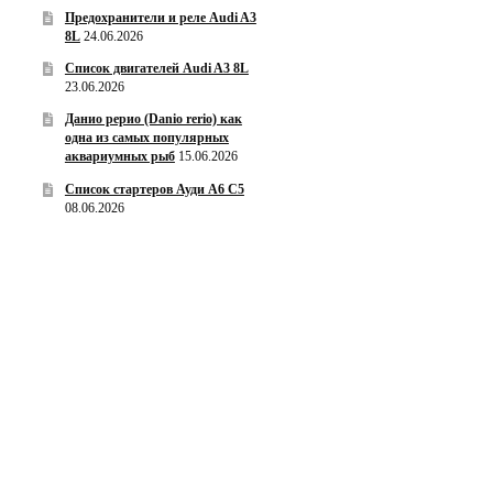
Предохранители и реле Audi A3
8L
24.06.2026
Список двигателей Audi A3 8L
23.06.2026
Данио рерио (Danio rerio) как
одна из самых популярных
аквариумных рыб
15.06.2026
Список стартеров Ауди А6 С5
08.06.2026