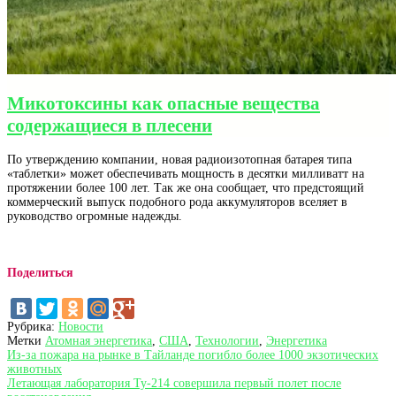
Микотоксины как опасные вещества
содержащиеся в плесени
По утверждению компании, новая радиоизотопная батарея типа
«таблетки» может обеспечивать мощность в десятки милливатт на
протяжении более 100 лет. Так же она сообщает, что предстоящий
коммерческий выпуск подобного рода аккумуляторов вселяет в
руководство огромные надежды.
Поделиться
Рубрика:
Новости
Метки
Атомная энергетика
,
США
,
Технологии
,
Энергетика
Навигация
Предыдущая
Из-за пожара на рынке в Тайланде погибло более 1000 экзотических
запись:
животных
по
Следующая
Летающая лаборатория Ту-214 совершила первый полет после