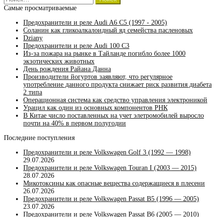
Самые просматриваемые
Предохранители и реле Audi A6 C5 (1997 - 2005)
Соланин как гликоалкалоидный яд семейства пасленовых
Dziany
Предохранители и реле Audi 100 C3
Из-за пожара на рынке в Тайланде погибло более 1000
экзотических животных
День рождения Райана Данна
Производители йогуртов заявляют, что регулярное
употребление данного продукта снижает риск развития диабета
2 типа
Операционная система как средство управления электроникой
Урацил как один из основных компонентов РНК
В Китае число поставленных на учет элетромобилей выросло
почти на 40% в первом полугодии
Последние поступления
Предохранители и реле Volkswagen Golf 3 (1992 — 1998)
29.07.2026
Предохранители и реле Volkswagen Touran I (2003 — 2015)
28.07.2026
Микотоксины как опасные вещества содержащиеся в плесени
26.07.2026
Предохранители и реле Volkswagen Passat B5 (1996 — 2005)
23.07.2026
Предохранители и реле Volkswagen Passat B6 (2005 — 2010)