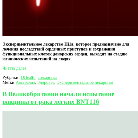
Экспериментальное лекарство Hi1a, которое предназначено для
лечения последствий сердечных приступов и сохранения
функциональных клеток донорских сердец, выходит на стадию
клинических испытаний на людях.
Экспериментальный
Читать далее
препарат
Рубрики:
DHealth
,
Лекарства
Hi1a
Метки
Австралия
,
Здоровье
,
Экспериментальное лекарство
для
лечения
последствий
В Великобритании начали испытание
сердечных
вакцины от рака легких BNT116
приступов
выходит
на
стадию
клинических
испытаний