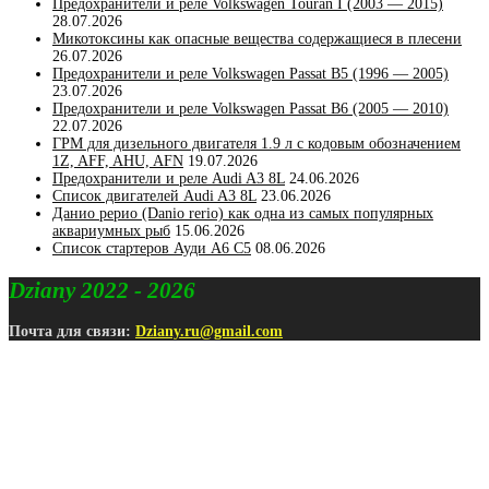
Предохранители и реле Volkswagen Touran I (2003 — 2015)
28.07.2026
Микотоксины как опасные вещества содержащиеся в плесени
26.07.2026
Предохранители и реле Volkswagen Passat B5 (1996 — 2005)
23.07.2026
Предохранители и реле Volkswagen Passat B6 (2005 — 2010)
22.07.2026
ГРМ для дизельного двигателя 1.9 л с кодовым обозначением
1Z, AFF, AHU, AFN
19.07.2026
Предохранители и реле Audi A3 8L
24.06.2026
Список двигателей Audi A3 8L
23.06.2026
Данио рерио (Danio rerio) как одна из самых популярных
аквариумных рыб
15.06.2026
Список стартеров Ауди А6 С5
08.06.2026
Dziany 2022 - 2026
Почта для связи:
Dziany.ru@gmail.com