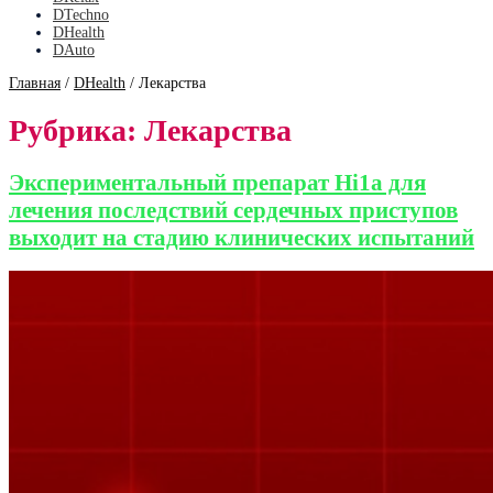
DTechno
DHealth
DAuto
Главная
/
DHealth
/
Лекарства
Рубрика:
Лекарства
Экспериментальный препарат Hi1a для
лечения последствий сердечных приступов
выходит на стадию клинических испытаний