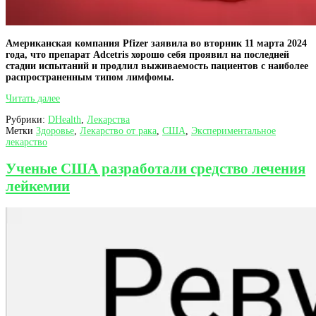
Американская компания Pfizer заявила во вторник 11 марта 2024
года, что препарат Adcetris хорошо себя проявил на последней
стадии испытаний и продлил выживаемость пациентов с наиболее
распространенным типом лимфомы.
Препарат
Читать далее
Adcetris
Рубрики:
DHealth
,
Лекарства
от
Метки
Здоровье
,
Лекарство от рака
,
США
,
Экспериментальное
Pfizer
лекарство
для
лечения
рака
Ученые США разработали средство лечения
крови
лейкемии
хорошо
себя
проявил