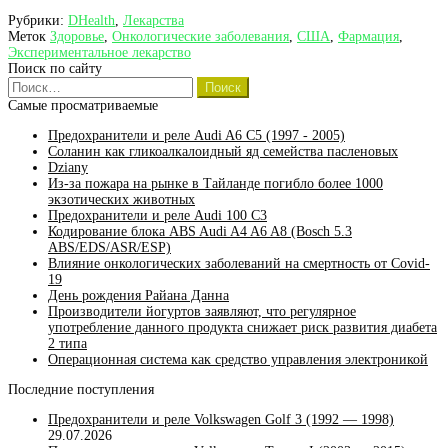
США
Рубрики:
DHealth
,
Лекарства
разработали
Меток
Здоровье
,
Онкологические заболевания
,
США
,
Фармация
,
средство
Экспериментальное лекарство
лечения
Поиск по сайту
лейкемии
Найти:
Самые просматриваемые
Предохранители и реле Audi A6 C5 (1997 - 2005)
Соланин как гликоалкалоидный яд семейства пасленовых
Dziany
Из-за пожара на рынке в Тайланде погибло более 1000
экзотических животных
Предохранители и реле Audi 100 C3
Кодирование блока ABS Audi A4 A6 A8 (Bosch 5.3
ABS/EDS/ASR/ESP)
Влияние онкологических заболеваний на смертность от Covid-
19
День рождения Райана Данна
Производители йогуртов заявляют, что регулярное
употребление данного продукта снижает риск развития диабета
2 типа
Операционная система как средство управления электроникой
Последние поступления
Предохранители и реле Volkswagen Golf 3 (1992 — 1998)
29.07.2026