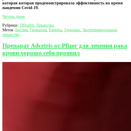
которая которая продемонстрировала эффективность во время
пандемии Covid-19.
В
Читать далее
Великобритании
Рубрики:
DHealth
,
Лекарства
начали
Меток
Англия
,
Германия
,
Европа
,
Здоровье
,
Экспериментальное
испытание
лекарство
вакцины
от
рака
Препарат Adcetris от Pfizer для лечения рака
легких
крови хорошо себя проявил
BNT116