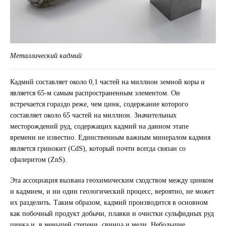
Металлический кадмий
Кадмий составляет около 0,1 частей на миллион земной коры и
является 65-м самым распространенным элементом. Он
встречается гораздо реже, чем цинк, содержание которого
составляет около 65 частей на миллион. Значительных
месторождений руд, содержащих кадмий на данном этапе
времени не известно. Единственным важным минералом кадмия
является гринокит (CdS), который почти всегда связан со
сфалеритом (ZnS).
Эта ассоциация вызвана геохимическим сходством между цинком
и кадмием, и ни один геологический процесс, вероятно, не может
их разделить. Таким образом, кадмий производится в основном
как побочный продукт добычи, плавки и очистки сульфидных руд
цинка и, в меньшей степени, свинца и меди. Небольшие