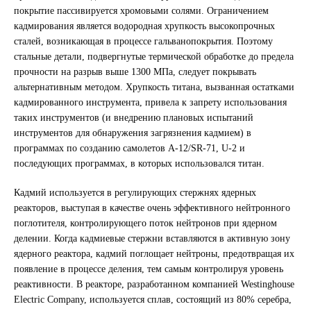
покрытие пассивируется хромовыми солями. Ограничением
кадмирования является водородная хрупкость высокопрочных
сталей, возникающая в процессе гальванопокрытия. Поэтому
стальные детали, подвергнутые термической обработке до предела
прочности на разрыв выше 1300 МПа, следует покрывать
альтернативным методом. Хрупкость титана, вызванная остатками
кадмированного инструмента, привела к запрету использования
таких инструментов (и внедрению плановых испытаний
инструментов для обнаружения загрязнения кадмием) в
программах по созданию самолетов A-12/SR-71, U-2 и
последующих программах, в которых использовался титан.
Кадмий используется в регулирующих стержнях ядерных
реакторов, выступая в качестве очень эффективного нейтронного
поглотителя, контролирующего поток нейтронов при ядерном
делении. Когда кадмиевые стержни вставляются в активную зону
ядерного реактора, кадмий поглощает нейтроны, предотвращая их
появление в процессе деления, тем самым контролируя уровень
реактивности. В реакторе, разработанном компанией Westinghouse
Electric Company, используется сплав, состоящий из 80% серебра,