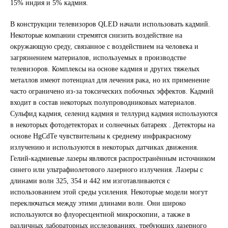
15% индия и 5% кадмия.
В конструкции телевизоров QLED начали использовать кадмий.
Некоторые компании стремятся снизить воздействие на
окружающую среду, связанное с воздействием на человека и
загрязнением материалов, используемых в производстве
телевизоров. Комплексы на основе кадмия и других тяжелых
металлов имеют потенциал для лечения рака, но их применение
часто ограничено из-за токсических побочных эффектов. Кадмий
входит в состав некоторых полупроводниковых материалов.
Сульфид кадмия, селенид кадмия и теллурид кадмия используются
в некоторых фотодетекторах и солнечных батареях . Детекторы на
основе HgCdTe чувствительны к среднему инфракрасному
излучению и используются в некоторых датчиках движения.
Гелий-кадмиевые лазеры являются распространённым источником
синего или ультрафиолетового лазерного излучения. Лазеры с
длинами волн 325, 354 и 442 нм изготавливаются с
использованием этой среды усиления. Некоторые модели могут
переключаться между этими длинами волн. Они широко
используются во флуоресцентной микроскопии, а также в
различных лабораторных исследованиях, требующих лазерного