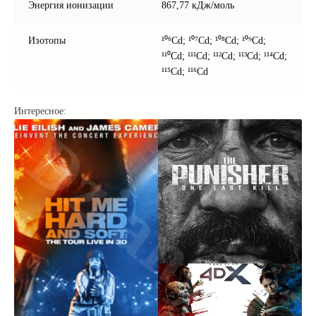
Энергия ионизации
867,77 кДж/моль
Изотопы
¹⁰⁶Cd; ¹⁰⁷Cd; ¹⁰⁸Cd; ¹⁰⁹Cd;
¹¹⁰Cd; ¹¹¹Cd; ¹¹²Cd; ¹¹³Cd; ¹¹⁴Cd;
¹¹⁵Cd; ¹¹⁶Cd
Интересное: