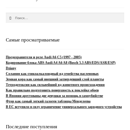
Найти:
Самые просматриваемые
Предохранители и реле Audi A6 C5 (1997 - 2005)
Кодирование блока ABS Audi A4 A6 A8 (Bosch 5.3 ABS/EDS/ASR/ESP)
Dziany
Соланин как гликоалкалоидный яд семейства пасленовых
Земная кора как самый внешний затвердевший слой планеты
Тетродотоксин как сильнейший яд животного происхождения
Как правильно подготовить поверхность к поклейке обоев
В Японии арестованы две девушки за помощь в самоубийстве
Фтор как самый легкий галоген таблицы Менделеева
В ЕС вступило в силу ограничение универсального зарядного устройства
Последние поступления