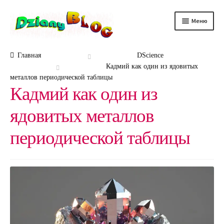
Перейти
Перейти
Меню
к
к
навигации
содержимому
DScience
Главная
DScience
Кадмий как один из ядовитых
DRelax
металлов периодической таблицы
Кадмий как один из
DTechno
ядовитых металлов
DHealth
периодической таблицы
DAuto