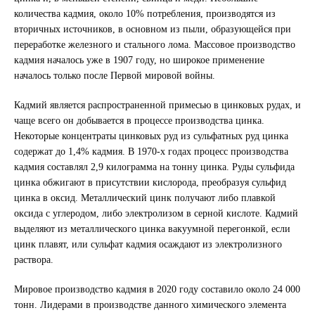
количества кадмия, около 10% потребления, производятся из
вторичных источников, в основном из пыли, образующейся при
переработке железного и стального лома. Массовое производство
кадмия началось уже в 1907 году, но широкое применение
началось только после Первой мировой войны.
Кадмий является распространенной примесью в цинковых рудах, и
чаще всего он добывается в процессе производства цинка.
Некоторые концентраты цинковых руд из сульфатных руд цинка
содержат до 1,4% кадмия. В 1970-х годах процесс производства
кадмия составлял 2,9 килограмма на тонну цинка. Руды сульфида
цинка обжигают в присутствии кислорода, преобразуя сульфид
цинка в оксид. Металлический цинк получают либо плавкой
оксида с углеродом, либо электролизом в серной кислоте. Кадмий
выделяют из металлического цинка вакуумной перегонкой, если
цинк плавят, или сульфат кадмия осаждают из электролизного
раствора.
Мировое производство кадмия в 2020 году составило около 24 000
тонн. Лидерами в производстве данного химического элемента