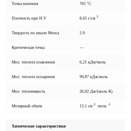
Точка кипения
765 °С
3
Плотность при Н.У.
8,65 г/см
Твердость по шкале Мооса
2.0
Критическая точка
—
Мол. теплота плавления
6,21 кДж/моль
Мол. теплота испарения
99,87 кДж/моль
Мол. теплоемкость
26,02 Дж/(моль·К)
3
-1
Молярный объем
13,1 см
·моль
Химические характеристики