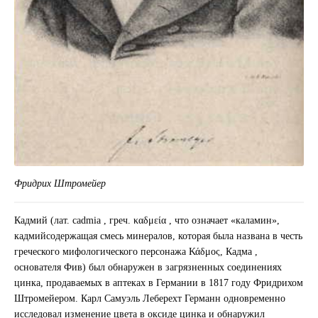
Фридрих Штромейер
Кадмий (лат. cadmia , греч. καδμεία , что означает «каламин»,
кадмийсодержащая смесь минералов, которая была названа в честь
греческого мифологического персонажа Κάδμος, Кадма ,
основателя Фив) был обнаружен в загрязненных соединениях
цинка, продаваемых в аптеках в Германии в 1817 году Фридрихом
Штромейером. Карл Самуэль Леберехт Германн одновременно
исследовал изменение цвета в оксиде цинка и обнаружил