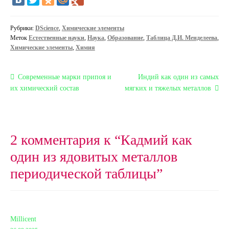
Рубрики:
DScience
,
Химические элементы
Меток
Естественные науки
,
Наука
,
Образование
,
Таблица Д.И. Менделеева
,
Химические элементы
,
Химия
Навигация
Предыдущая
Следующая
Современные марки припоя и
Индий как один из самых
запись:
запись:
их химический состав
мягких и тяжелых металлов
по
записям
2 комментария к “
Кадмий как
один из ядовитых металлов
периодической таблицы
”
Millicent