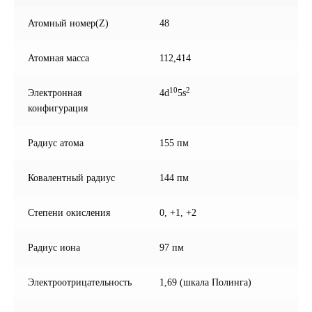
Атомный номер(Z)
48
Атомная масса
112,414
10
2
Электронная
4d
5s
конфигурация
Радиус атома
155 пм
Ковалентный радиус
144 пм
Степени окисления
0, +1, +2
Радиус иона
97 пм
Электроотрицательность
1,69 (шкала Полинга)