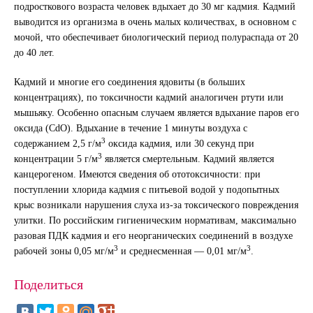
подросткового возраста человек вдыхает до 30 мг кадмия. Кадмий
выводится из организма в очень малых количествах, в основном с
мочой, что обеспечивает биологический период полураспада от 20
до 40 лет.
Кадмий и многие его соединения ядовиты (в больших
концентрациях), по токсичности кадмий аналогичен ртути или
мышьяку. Особенно опасным случаем является вдыхание паров его
оксида (CdO). Вдыхание в течение 1 минуты воздуха с
3
содержанием 2,5 г/м
оксида кадмия, или 30 секунд при
3
концентрации 5 г/м
является смертельным. Кадмий является
канцерогеном. Имеются сведения об ототоксичности: при
поступлении хлорида кадмия с питьевой водой у подопытных
крыс возникали нарушения слуха из-за токсического повреждения
улитки. По российским гигиеническим нормативам, максимально
разовая ПДК кадмия и его неорганических соединений в воздухе
3
3
рабочей зоны 0,05 мг/м
и среднесменная — 0,01 мг/м
.
Поделиться