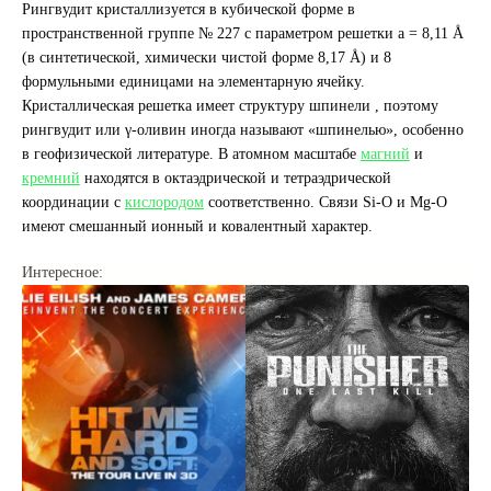
Рингвудит кристаллизуется в кубической форме в
пространственной группе № 227 с параметром решетки a = 8,11 Å
(в синтетической, химически чистой форме 8,17 Å) и 8
формульными единицами на элементарную ячейку.
Кристаллическая решетка имеет структуру шпинели , поэтому
рингвудит или γ-оливин иногда называют «шпинелью», особенно
в геофизической литературе. В атомном масштабе
магний
и
кремний
находятся в октаэдрической и тетраэдрической
координации с
кислородом
соответственно. Связи Si-O и Mg-O
имеют смешанный ионный и ковалентный характер.
Интересное: