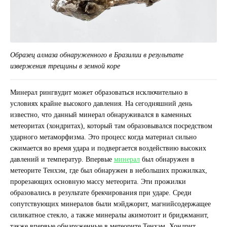
Образец алмаза обнаруженного в Бразилии в результате
извержения трещины в земной коре
Минерал рингвудит может образоваться исключительно в
условиях крайне высокого давления. На сегодняшний день
известно, что данный минерал обнаруживался в каменных
метеоритах (хондритах), который там образовывался посредством
ударного метаморфизма. Это процесс когда материал сильно
сжимается во время удара и подвергается воздействию высоких
давлений и температур. Впервые
минерал
был обнаружен в
метеорите Тенхэм, где был обнаружен в небольших прожилках,
прорезающих основную массу метеорита. Эти прожилки
образовались в результате брекчирования при ударе. Среди
сопутствующих минералов были мэйджорит, магнийсодержащее
силикатное стекло, а также минералы акимотоит и бриджманит,
также впервые обнаруженные в метеорите Тенхэм. Хондрит