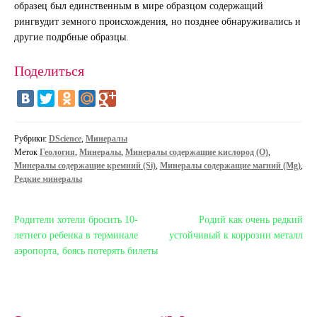
образец был единственным в мире образцом содержащий
рингвудит земного происхождения, но позднее обнаруживались и
другие подрбные образцы.
Поделиться
Рубрики:
DScience
,
Минералы
Меток
Геология
,
Минералы
,
Минералы содержащие кислород (O)
,
Минералы содержащие кремний (Si)
,
Минералы содержащие магний (Mg)
,
Редкие минералы
Навигация
Предыдущая
Следующая
Родители хотели бросить 10-
Родий как очень редкий
запись:
запись:
летнего ребенка в терминале
устойчивый к коррозии металл
по
аэропорта, боясь потерять билеты
записям