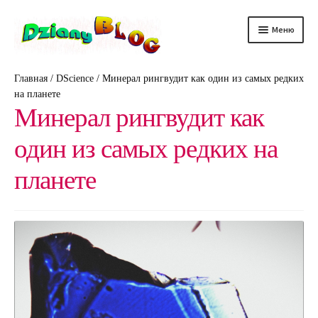
Перейти
Перейти
Меню
к
к
навигации
содержимому
DScience
Главная
/
DScience
/
Минерал рингвудит как один из самых редких
на планете
DRelax
Минерал рингвудит как
DTechno
один из самых редких на
DHealth
планете
DAuto