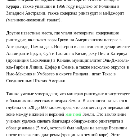
Курара , также упавший в 1966 году недалеко от Ролинны в
Западной Австралии, также содержал рингвудит и мэйджорит
(магниево-железный гранат).
Другие известные места, где упали метеориты, содержащие
рингвудит, включают горы Гроув на Американском нагорье в
Антарктиде, Пампа-дель-Инфьерно в аргентинском департаменте
Альмиранте Браун, Суй и Гаоганг в Китае, реку Пис и Катервуд
(провинция Саскачеван) в Канаде, муниципалитет Эль-Джабаль-
эль-Гарби в Ливии, Дофар в Омане, а также несколько округов в
Нью-Мексико и Умбаргер в округе Рэндалл , штат Техас в
Соединенных Штатах Америки.
Так же ученые утверждают, что минерал рингвудит присутствует
в больших количествах в недрах Земли. В частности называется
глубина от 520 до 660 километров, что соответствует переходной
зоне между нижней и верхней
мантией
Земли. Это заключение
ученым удалось сделать благодаря обнаружению рингвудита в
образце алмаза (5 мм), который был найден на западе Бразилии
после извержения диатремы (трещины в земной коре). Этот