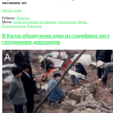
миллионов лет.
Окаменелые
Читать далее
останки
Рубрика:
Новости
гигантской
Меток
Археологические артефакты
,
Археология
,
Наука
,
змеи
Палеонтология
,
Рептилии
нашли
в
угольной
В Китае обнаружено одно из старейших мест
шахте
гнездования динозавров
в
Индии