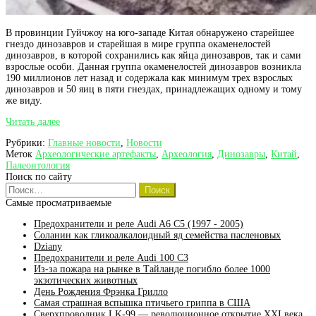
В провинции Гуйчжоу на юго-западе Китая обнаружено старейшее
гнездо динозавров и старейшая в мире группа окаменелостей
динозавров, в которой сохранились как яйца динозавров, так и сами
взрослые особи. Данная группа окаменелостей динозавров возникла
190 миллионов лет назад и содержала как минимум трех взрослых
динозавров и 50 яиц в пяти гнездах, принадлежащих одному и тому
же виду.
В
Читать далее
Китае
Рубрики:
Главные новости
,
Новости
обнаружено
Меток
Археологические артефакты
,
Археология
,
Динозавры
,
Китай
,
одно
Палеонтология
из
Поиск по сайту
старейших
Найти:
мест
гнездования
Самые просматриваемые
динозавров
Предохранители и реле Audi A6 C5 (1997 - 2005)
Соланин как гликоалкалоидный яд семейства пасленовых
Dziany
Предохранители и реле Audi 100 C3
Из-за пожара на рынке в Тайланде погибло более 1000
экзотических животных
День Рождения Фрэнка Грилло
Самая страшная вспышка птичьего гриппа в США
Сверхпроводник LK-99 — революционное открытие XXI века