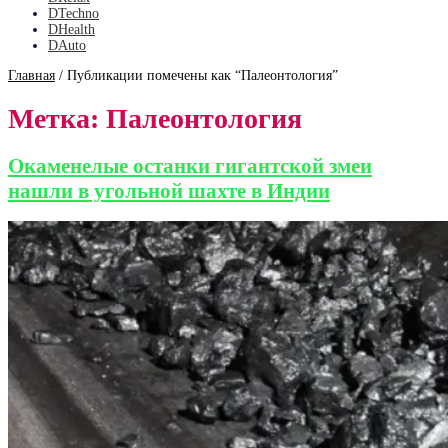
DTechno
DHealth
DAuto
Главная
/
Публикации помечены как “Палеонтология”
Метка:
Палеонтология
Окаменелые останки гигантской змеи
нашли в угольной шахте в Индии