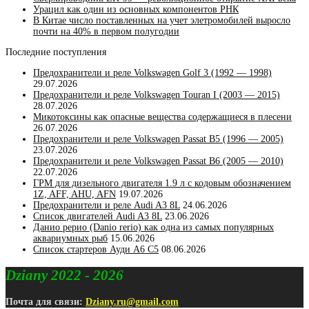
Урацил как один из основных компонентов РНК
В Китае число поставленных на учет элетромобилей выросло
почти на 40% в первом полугодии
Последние поступления
Предохранители и реле Volkswagen Golf 3 (1992 — 1998)
29.07.2026
Предохранители и реле Volkswagen Touran I (2003 — 2015)
28.07.2026
Микотоксины как опасные вещества содержащиеся в плесени
26.07.2026
Предохранители и реле Volkswagen Passat B5 (1996 — 2005)
23.07.2026
Предохранители и реле Volkswagen Passat B6 (2005 — 2010)
22.07.2026
ГРМ для дизельного двигателя 1.9 л с кодовым обозначением
1Z, AFF, AHU, AFN
19.07.2026
Предохранители и реле Audi A3 8L
24.06.2026
Список двигателей Audi A3 8L
23.06.2026
Данио рерио (Danio rerio) как одна из самых популярных
аквариумных рыб
15.06.2026
Список стартеров Ауди А6 С5
08.06.2026
Dziany 2022 - 2026
Почта для связи:
Dziany.ru@gmail.com