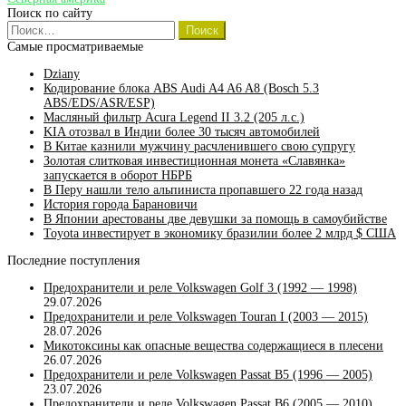
Поиск по сайту
метров
Найти:
на
атракционе
Самые просматриваемые
в
Мексике
Dziany
Кодирование блока ABS Audi A4 A6 A8 (Bosch 5.3
ABS/EDS/ASR/ESP)
Масляный фильтр Acura Legend II 3.2 (205 л.с.)
KIA отозвал в Индии более 30 тысяч автомобилей
В Китае казнили мужчину расчленившего свою супругу
Золотая слитковая инвестиционная монета «Славянка»
запускается в оборот НБРБ
В Перу нашли тело альпиниста пропавшего 22 года назад
История города Барановичи
В Японии арестованы две девушки за помощь в самоубийстве
Toyota инвестирует в экономику бразилии более 2 млрд $ США
Последние поступления
Предохранители и реле Volkswagen Golf 3 (1992 — 1998)
29.07.2026
Предохранители и реле Volkswagen Touran I (2003 — 2015)
28.07.2026
Микотоксины как опасные вещества содержащиеся в плесени
26.07.2026
Предохранители и реле Volkswagen Passat B5 (1996 — 2005)
23.07.2026
Предохранители и реле Volkswagen Passat B6 (2005 — 2010)