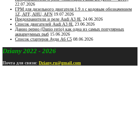
22.07.2026
ГРМ для дизельного двигателя 1.9 л с кодовым обозначением
1Z, AFF, AHU, AFN
19.07.2026
Предохранители и реле Audi A3 8L
24.06.2026
Список двигателей Audi A3 8L
23.06.2026
Данио рерио (Danio rerio) как одна из самых популярных
аквариумных рыб
15.06.2026
Список стартеров Ауди А6 С5
08.06.2026
Dziany 2022 - 2026
Почта для связи:
Dziany.ru@gmail.com