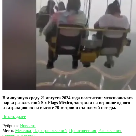
В минувшую среду 21 августа 2024 года посетители мексиканского
парка развлечений Six Flags México, застряли на вершине одного
из атракционов на высоте 70 метров из-за плохой погоды.
Люди
Читать далее
застряли
Рубрика:
Новости
на
Меток
Мексика
,
Парк развлечений
,
Происшествия
,
Развлечения
,
высоте
Северная америка
70