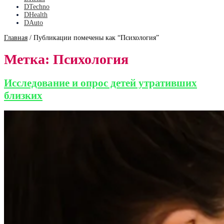
DTechno
DHealth
DAuto
Главная
/
Публикации помечены как “Психология”
Метка:
Психология
Исследование и опрос детей утративших
близких