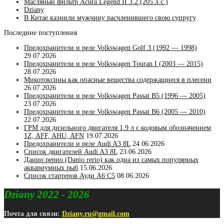
Масляный фильтр Acura Legend II 3.2 (205 л.с.)
Dziany
В Китае казнили мужчину расчленившего свою супругу
Последние поступления
Предохранители и реле Volkswagen Golf 3 (1992 — 1998)
29.07.2026
Предохранители и реле Volkswagen Touran I (2003 — 2015)
28.07.2026
Микотоксины как опасные вещества содержащиеся в плесени
26.07.2026
Предохранители и реле Volkswagen Passat B5 (1996 — 2005)
23.07.2026
Предохранители и реле Volkswagen Passat B6 (2005 — 2010)
22.07.2026
ГРМ для дизельного двигателя 1.9 л с кодовым обозначением
1Z, AFF, AHU, AFN
19.07.2026
Предохранители и реле Audi A3 8L
24.06.2026
Список двигателей Audi A3 8L
23.06.2026
Данио рерио (Danio rerio) как одна из самых популярных
аквариумных рыб
15.06.2026
Список стартеров Ауди А6 С5
08.06.2026
Dziany 2022 - 2026
Почта для связи:
Dziany.ru@gmail.com