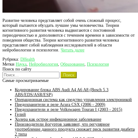
Развитие человека представляет собой очень сложный процесс,
который пытаются обуздать лучшие умы человечества. Теории
когнитивного развития человека выдвигаются с постоянной
периодичностью и дополняются с течением времени в зависимости от
поведения общества. Теории когнитивного развития человека
представляют собой наблюдения исследователей в области
Теории
нейробиологии и психологии.
Читать далее
когнитивного
Рубрика:
DHealth
развития
Метки
Наука
,
Нейробиология
,
Образование
,
Психология
человека
Поиск по сайту
Найти:
Самые просматриваемые
Кодирование блока ABS Audi A4 A6 A8 (Bosch 5.3
ABS/EDS/ASR/ESP)
Операционная система как средство управления электроникой
Предохранители и реле Acura CSX (2006 - 2009)
Предохранители и реле Volkswagen Touran I (2003 - 2015)
Гелий
Холера как острое инфекционное заболевание
Производители йогуртов заявляют, что регулярное
употребление данного продукта снижает риск развития диабета
2 типа