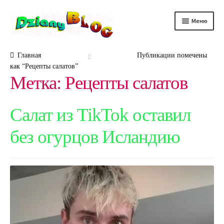
Перейти
Перейти
Меню
к
к
навигации
содержимому
DScience
Главная
Публикации помечены
как “Рецепты салатов”
DRelax
Метка:
Рецепты салатов
DTechno
Салат из TikTok оставил
DHealth
без огурцов Исландию
DAuto