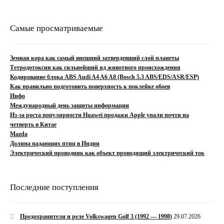
Самые просматриваемые
Земная кора как самый внешний затвердевший слой планеты
Тетродотоксин как сильнейший яд животного происхождения
Кодирование блока ABS Audi A4 A6 A8 (Bosch 5.3 ABS/EDS/ASR/ESP)
Как правильно подготовить поверхность к поклейке обоев
Инфо
Международный день защиты информации
Из-за роста популярности Huawei продажи Apple упали почти на
четверть в Китае
Mazda
Долина падающих птиц в Индии
Электрический проводник как объект проводящий электрический ток
Последние поступления
Предохранители и реле Volkswagen Golf 3 (1992 — 1998)
29.07.2026