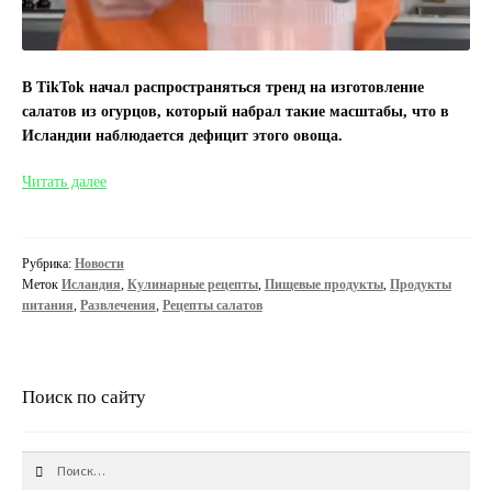
В TikTok начал распространяться тренд на изготовление
салатов из огурцов, который набрал такие масштабы, что в
Исландии наблюдается дефицит этого овоща.
Салат
Читать далее
из
TikTok
оставил
Рубрика:
Новости
без
Меток
Исландия
,
Кулинарные рецепты
,
Пищевые продукты
,
Продукты
огурцов
питания
,
Развлечения
,
Рецепты салатов
Исландию
Поиск по сайту
Найти: