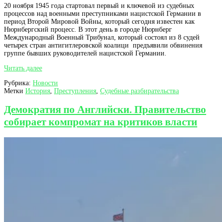
20 ноября 1945 года стартовал первый и ключевой из судебных
процессов над военными преступниками нацистской Германии в
период Второй Мировой Войны, который сегодня известен как
Нюрнбергский процесс. В этот день в городе Нюрнберг
Международный Военный Трибунал, который состоял из 8 судей
четырех стран антигитлеровской коалици предъявили обвинения
группе бывших руководителей нацистской Германии.
78
Читать далее
годовщина
Рубрика:
Новости
Нюрнбергского
Метки
История
,
Преступления
,
Судебные разбирательства
процесса
Демократия по Английски. Правительство
собирает компромат на критиков власти