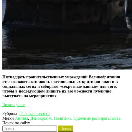
Пятнадцать правительственных учреждений Великобритании
отслеживают активность потенциальных критиков власти в
социальных сетях и собирают «секретные данные» для того,
чтобы в последующем лишить их возможности публично
выступать на мероприятиях.
Демократия
Читать далее
по
Рубрика:
Главные новости
Английски.
Метки
Англия
,
Демократия
,
Политика
,
Судебные разбирательства
Правительство
Поиск по сайту
собирает
Найти:
компромат