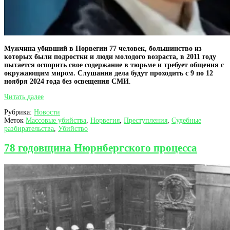
Мужчина убивший в Норвегии 77 человек, большинство из
которых были подростки и люди молодого возраста, в 2011 году
пытается оспорить свое содержание в тюрьме и требует общения с
окружающим миром. Слушания дела будут проходить с 9 по 12
ноября 2024 года без освещения СМИ
.
Мужчина
Читать далее
убивший
Рубрика:
Новости
в
Меток
Массовые убийства
,
Норвегия
,
Преступления
,
Судебные
Норвегии
разбирательства
,
Убийство
77
человек
оспаривает
78 годовщина Нюрнбергского процесса
свое
заключение
в
суде