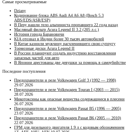
на
Самые просматриваемые
критиков
власти
Dziany
Кодирование блока ABS Audi A4 A6 A8 (Bosch 5.3
ABS/EDS/ASR/ESP)
В Перу нашли тело альпиниста пропавшего 22 года назад
Масляный фильтр Acura Legend II 3.2 (205 л.с.)
История города Барановичи
KIA отозвал в Индии более 30 тысяч автомобилей
В Китае казнили мужчину расчленившего свою супругу
Тормозные диски Acura Legend II
В России планируют создать индустрию восстановления
запасных частей для авто
В Японии арестованы две девушки за помощь в самоубийстве
Последние поступления
Предохранители и реле Volkswagen Golf 3 (1992 — 1998)
29.07.2026
Предохранители и реле Volkswagen Touran I (2003 — 2015)
28.07.2026
Микотоксины как опасные вещества содержащиеся в плесени
26.07.2026
Предохранители и реле Volkswagen Passat B5 (1996 — 2005)
23.07.2026
Предохранители и реле Volkswagen Passat B6 (2005 — 2010)
22.07.2026
ГРМ для дизельного двигателя 1.9 л с кодовым обозначением