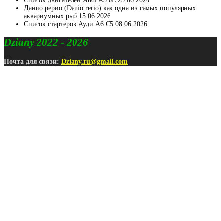
Список двигателей Audi A3 8L
23.06.2026
Данио рерио (Danio rerio) как одна из самых популярных
аквариумных рыб
15.06.2026
Список стартеров Ауди А6 С5
08.06.2026
Dziany 2022 - 2026
Почта для связи:
Dziany.ru@gmail.com