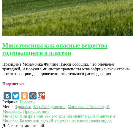
Микотоксины как опасные вещества
содержащиеся в плесени
Президент Мозамбика Филипе Ньюси сообщил, что опечален
трагедией, и поручил министру транспорта южноафриканской страны
посетить остров для проведения тщательного расследования.
Поделиться
Рубрика:
Новости
Меток
Здоровье
,
Кораблекрушение
,
Массовая гибель людей
,
Мозамбик
,
Происшествия
Навигация
Предыдущая
Минерал Линарит или как его еще называют медный англезит
запись:
Следующая
Минерал Болеит как редкий кристалл из класса галогенидов
по
запись:
Добавить комментарий
записям