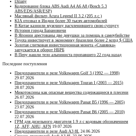
Dziany
Кодирование блока ABS Audi A4 A6 A8 (Bosch 5.3
ABS/EDS/ASR/ESP)
Масляный фильтр Acura Legend II 3.2 (205 л.с.)
KIA отозвал в Индии более 30 тысяч автомобилей
В Китае казнили мужчину расчленившего свою супругу
История города Барановичи
В Японии арестованы две девушки за помощь в самоубийстве
Toyota инвестирует в экономику бразилии более 2 млрд $ США
Золотая слитковая инвестиционная монета «Славянка»
запускается в оборот НБРБ
В Перу нашли тело альпиниста пропавшего 22 года назад
Последние поступления
Предохранители и реле Volkswagen Golf 3 (1992 — 1998)
29.07.2026
Предохранители и реле Volkswagen Touran I (2003 — 2015)
28.07.2026
Микотоксины как опасные вещества содержащиеся в плесени
26.07.2026
Предохранители и реле Volkswagen Passat B5 (1996 — 2005)
23.07.2026
Предохранители и реле Volkswagen Passat B6 (2005 — 2010)
22.07.2026
ГРМ для дизельного двигателя 1.9 л с кодовым обозначением
1Z, AFF, AHU, AFN
19.07.2026
Предохранители и реле Audi A3 8L
24.06.2026