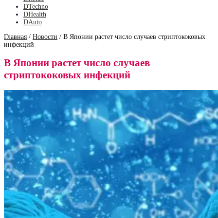
DTechno
DHealth
DAuto
Главная
/
Новости
/
В Японии растет число случаев стриптококовых
инфекций
В Японии растет число случаев
стриптококовых инфекций