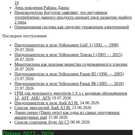
19
День рождения Райана Данна
Производители йогуртов заявляют, что регулярное
употребление данного продукта снижает риск развития диабета
2 типа
Операционная система как средство управления электроникой
Последние поступления
Предохранители и реле Volkswagen Golf 3 (1992 — 1998)
29.07.2026
Предохранители и реле Volkswagen Touran I (2003 — 2015)
28.07.2026
Микотоксины как опасные вещества содержащиеся в плесени
26.07.2026
Предохранители и реле Volkswagen Passat B5 (1996 — 2005)
23.07.2026
Предохранители и реле Volkswagen Passat B6 (2005 — 2010)
22.07.2026
ГРМ для дизельного двигателя 1.9 л с кодовым обозначением
1Z, AFF, AHU, AFN
19.07.2026
Предохранители и реле Audi A3 8L
24.06.2026
Список двигателей Audi A3 8L
23.06.2026
Данио рерио (Danio rerio) как одна из самых популярных
аквариумных рыб
15.06.2026
Список стартеров Ауди А6 С5
08.06.2026
Dziany 2022 - 2026