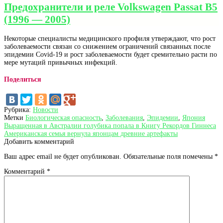
Предохранители и реле Volkswagen Passat B5
(1996 — 2005)
Некоторые специалисты медицинского профиля утверждают, что рост
заболеваемости связан со снижением ограничений связанных после
эпидемии Covid-19 и рост заболеваемости будет сремительно расти по
мере мутаций привычных инфекций.
Поделиться
Рубрика:
Новости
Метки
Биологическая опасность
,
Заболевания
,
Эпидемии
,
Япония
Навигация
Предыдущая
Выращенная в Австралии голубика попала в Книгу Рекордов Гиннеса
запись:
Следующая
Американская семья вернула японцам древние артефакты
по
запись:
Добавить комментарий
записям
Ваш адрес email не будет опубликован.
Обязательные поля помечены
*
Комментарий
*