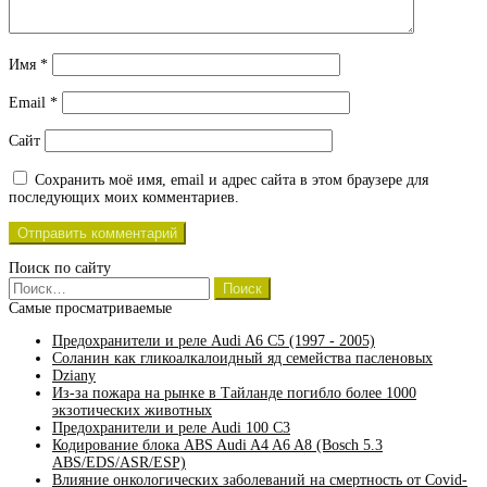
Имя
*
Email
*
Сайт
Сохранить моё имя, email и адрес сайта в этом браузере для
последующих моих комментариев.
Поиск по сайту
Найти:
Самые просматриваемые
Предохранители и реле Audi A6 C5 (1997 - 2005)
Соланин как гликоалкалоидный яд семейства пасленовых
Dziany
Из-за пожара на рынке в Тайланде погибло более 1000
экзотических животных
Предохранители и реле Audi 100 C3
Кодирование блока ABS Audi A4 A6 A8 (Bosch 5.3
ABS/EDS/ASR/ESP)
Влияние онкологических заболеваний на смертность от Covid-