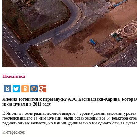
Поделиться
Япония готовится к перезапуску АЭС Касивадзаки-Карива, котора
из-за цунами в 2011 году.
В Японии после радиационной аварии 7 уровня(самый высокий уровень)
последовавшего за ним цунами, были остановлены все 54 реактора стр
радиационных веществ, но как ни удивительно ни одного случая лучево
Интересное: