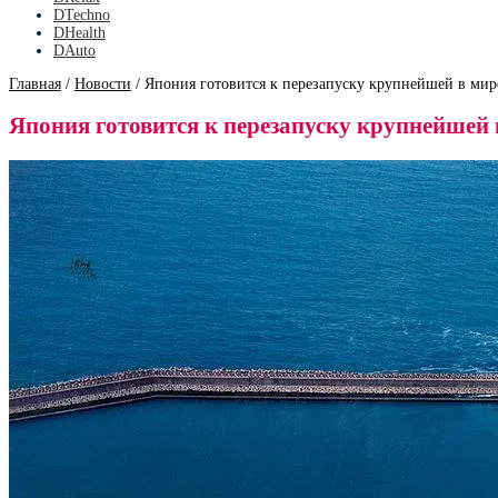
DTechno
DHealth
DAuto
Главная
/
Новости
/
Япония готовится к перезапуску крупнейшей в ми
Япония готовится к перезапуску крупнейшей