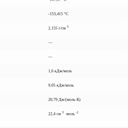
-153,415 °С
3
2,155 г/см
—
—
1,6 кДж/моль
9,05 кДж/моль
20,79 Дж/(моль·К)
3
-1
22,4 см
·моль