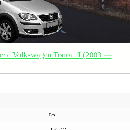
еле Volkswagen Touran I (2003 —
Газ
-157,37 °С