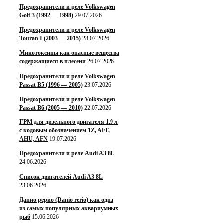
Предохранители и реле Volkswagen
Golf 3 (1992 — 1998)
29.07.2026
Предохранители и реле Volkswagen
Touran I (2003 — 2015)
28.07.2026
Микотоксины как опасные вещества
содержащиеся в плесени
26.07.2026
Предохранители и реле Volkswagen
Passat B5 (1996 — 2005)
23.07.2026
Предохранители и реле Volkswagen
Passat B6 (2005 — 2010)
22.07.2026
ГРМ для дизельного двигателя 1.9 л
с кодовым обозначением 1Z, AFF,
AHU, AFN
19.07.2026
Предохранители и реле Audi A3 8L
24.06.2026
Список двигателей Audi A3 8L
23.06.2026
Данио рерио (Danio rerio) как одна
из самых популярных аквариумных
рыб
15.06.2026