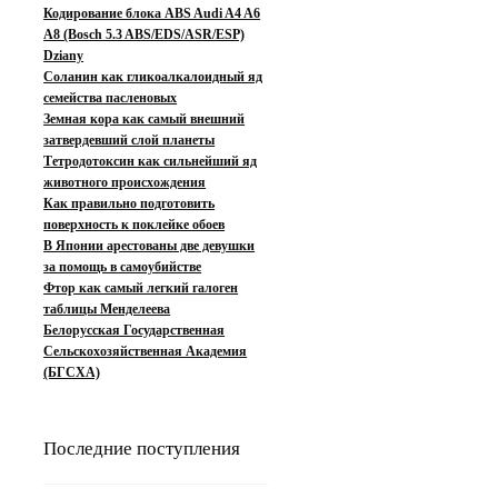
Кодирование блока ABS Audi A4 A6
A8 (Bosch 5.3 ABS/EDS/ASR/ESP)
Dziany
Соланин как гликоалкалоидный яд
семейства пасленовых
Земная кора как самый внешний
затвердевший слой планеты
Тетродотоксин как сильнейший яд
животного происхождения
Как правильно подготовить
поверхность к поклейке обоев
В Японии арестованы две девушки
за помощь в самоубийстве
Фтор как самый легкий галоген
таблицы Менделеева
Белорусская Государственная
Сельскохозяйственная Академия
(БГСХА)
Последние поступления