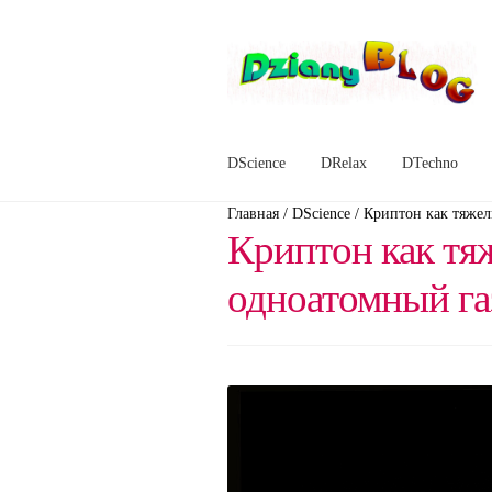
Перейти
Перейти
к
к
навигации
содержимому
DScience
DRelax
DTechno
Главная
/
DScience
/
Криптон как тяже
Криптон как тя
одноатомный га