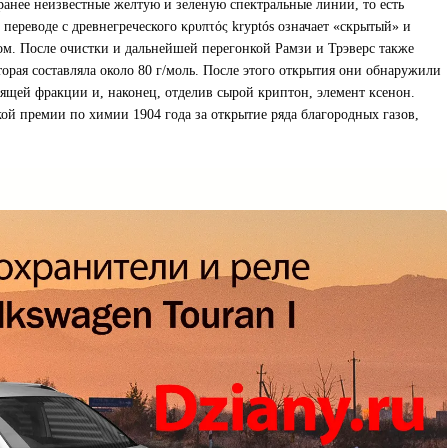
ранее неизвестные желтую и зеленую спектральные линии, то есть
ереводе с древнегреческого κρυπτός kryptós означает «скрытый» и
м. После очистки и дальнейшей перегонкой Рамзи и Трэверс также
орая составляла около 80 г/моль. После этого открытия они обнаружили
пящей фракции и, наконец, отделив сырой криптон, элемент ксенон.
ой премии по химии 1904 года за открытие ряда благородных газов,