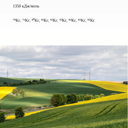
1350 кДж/моль
⁷⁸Kr; ⁷⁹Kr; ⁸⁰Kr; ⁸¹Kr; ⁸²Kr; ⁸³Kr; ⁸⁴Kr; ⁸⁵Kr; ⁸⁶Kr