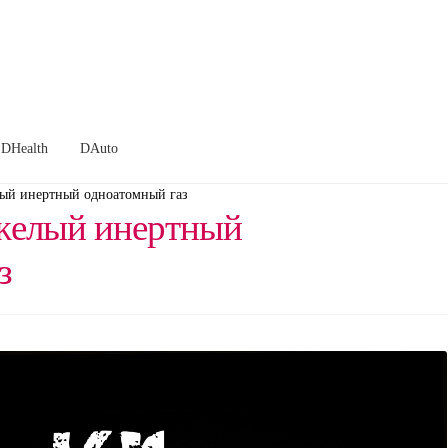
DHealth
DAuto
лый инертный одноатомный газ
желый инертный
з