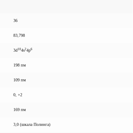
36
83,798
10
2
6
3d
4s
4p
198 пм
109 пм
0, +2
169 пм
3,0 (шкала Полинга)