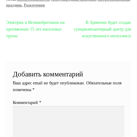
праздник
,
Развлечения
Навигация
Предыдущая
Следующая
Электрик в Великобритании на
В Армении будет создан
запись:
запись:
протяжении 15 лет насиловал
суперкомпьютерный центр для
по
трупы
искуственного интеллекта
записям
Добавить комментарий
Ваш адрес email не будет опубликован.
Обязательные поля
помечены
*
Комментарий
*