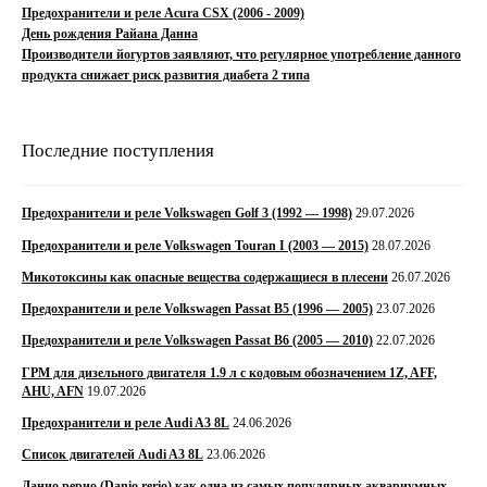
Предохранители и реле Acura CSX (2006 - 2009)
День рождения Райана Данна
Производители йогуртов заявляют, что регулярное употребление данного
продукта снижает риск развития диабета 2 типа
Последние поступления
Предохранители и реле Volkswagen Golf 3 (1992 — 1998)
29.07.2026
Предохранители и реле Volkswagen Touran I (2003 — 2015)
28.07.2026
Микотоксины как опасные вещества содержащиеся в плесени
26.07.2026
Предохранители и реле Volkswagen Passat B5 (1996 — 2005)
23.07.2026
Предохранители и реле Volkswagen Passat B6 (2005 — 2010)
22.07.2026
ГРМ для дизельного двигателя 1.9 л с кодовым обозначением 1Z, AFF,
AHU, AFN
19.07.2026
Предохранители и реле Audi A3 8L
24.06.2026
Список двигателей Audi A3 8L
23.06.2026
Данио рерио (Danio rerio) как одна из самых популярных аквариумных