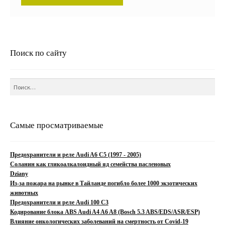
Поиск по сайту
Найти:
Самые просматриваемые
Предохранители и реле Audi A6 C5 (1997 - 2005)
Соланин как гликоалкалоидный яд семейства пасленовых
Dziany
Из-за пожара на рынке в Тайланде погибло более 1000 экзотических
животных
Предохранители и реле Audi 100 C3
Кодирование блока ABS Audi A4 A6 A8 (Bosch 5.3 ABS/EDS/ASR/ESP)
Влияние онкологических заболеваний на смертность от Covid-19