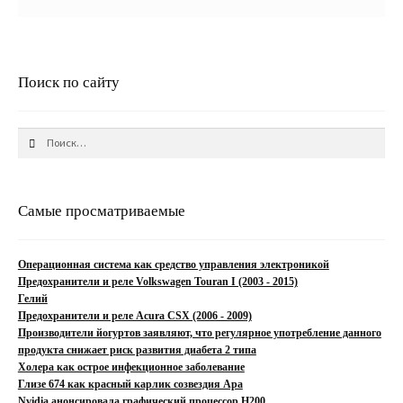
Поиск по сайту
Найти:
Самые просматриваемые
Операционная система как средство управления электроникой
Предохранители и реле Volkswagen Touran I (2003 - 2015)
Гелий
Предохранители и реле Acura CSX (2006 - 2009)
Производители йогуртов заявляют, что регулярное употребление данного
продукта снижает риск развития диабета 2 типа
Холера как острое инфекционное заболевание
Глизе 674 как красный карлик созвездия Ара
Nvidia анонсировала графический процессор H200