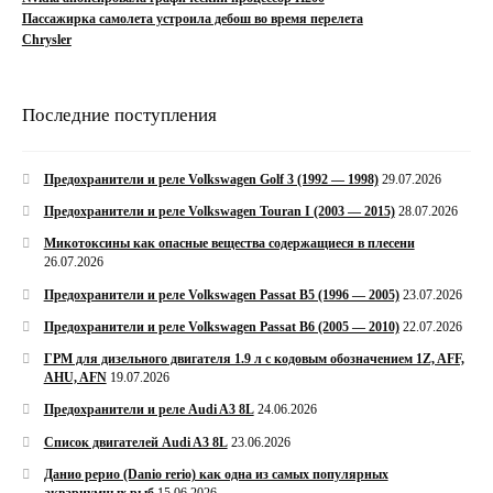
Пассажирка самолета устроила дебош во время перелета
Chrysler
Последние поступления
Предохранители и реле Volkswagen Golf 3 (1992 — 1998)
29.07.2026
Предохранители и реле Volkswagen Touran I (2003 — 2015)
28.07.2026
Микотоксины как опасные вещества содержащиеся в плесени
26.07.2026
Предохранители и реле Volkswagen Passat B5 (1996 — 2005)
23.07.2026
Предохранители и реле Volkswagen Passat B6 (2005 — 2010)
22.07.2026
ГРМ для дизельного двигателя 1.9 л с кодовым обозначением 1Z, AFF,
AHU, AFN
19.07.2026
Предохранители и реле Audi A3 8L
24.06.2026
Список двигателей Audi A3 8L
23.06.2026
Данио рерио (Danio rerio) как одна из самых популярных
аквариумных рыб
15.06.2026