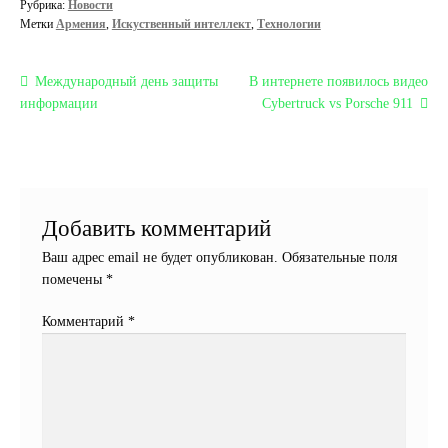
Рубрика:
Новости
Метки
Армения
,
Искуственный интеллект
,
Технологии
Навигация
Предыдущая
Следующая
Международный день защиты
В интернете появилось видео
запись:
запись:
информации
Cybertruck vs Porsche 911
по
записям
Добавить комментарий
Ваш адрес email не будет опубликован.
Обязательные поля
помечены
*
Комментарий
*