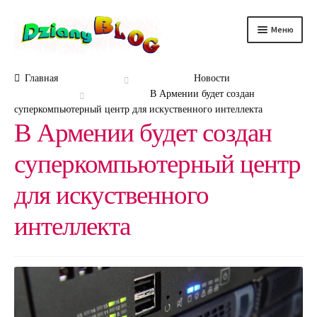
Перейти
Перейти
Меню
к
к
навигации
содержимому
DScience
Главная
Новости
В Армении будет создан
DRelax
суперкомпьютерный центр для искуственного интеллекта
В Армении будет создан
DTechno
суперкомпьютерный центр
DHealth
для искуственного
DAuto
интеллекта