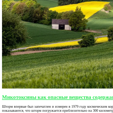
Микотоксины как опасные вещества содержа
Шторм впервые был запечатлен и измерен в 1979 году космическим кора
показываются, что шторм погружается приблизительно на 300 километр