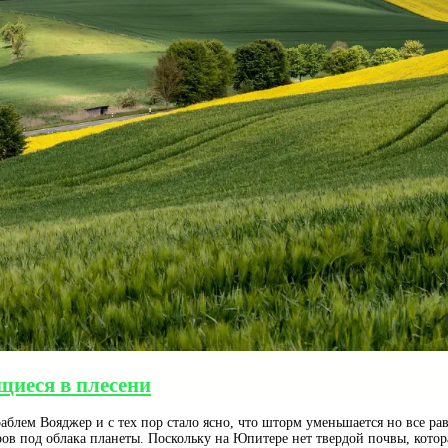
щиеся в плесени
блем Вояджер и с тех пор стало ясно, что шторм уменьшается но все рав
ов под облака планеты. Поскольку на Юпитере нет твердой почвы, котор