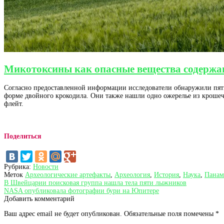
Микотоксины как опасные вещества содержа
Согласно предоставленной информации исследователи обнаружили пять п
форме двойного крокодила. Они также нашли одно ожерелье из крошечны
флейт.
Поделиться
Рубрика:
Новости
Меток
Археологические артефакты
,
Археология
,
История
,
Наука
,
Панам
Навигация
Предыдущая
В Швейцарии поисковая группа нашла тела пяти лыжников
запись:
Следующая
NASA опубликовала фотографии бури на Юпитере
по
запись:
Добавить комментарий
записям
Ваш адрес email не будет опубликован.
Обязательные поля помечены
*