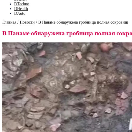
DTechno
DHealth
DAuto
Главная
/
Новости
/
В Панаме обнаружена гробница полная сокровищ
В Панаме обнаружена гробница полная сокр