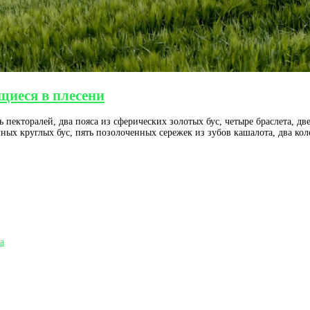
щиеся в плесени
екторалей, два пояса из сферических золотых бус, четыре браслета, дв
х круглых бус, пять позолоченных сережек из зубов кашалота, два коло
а