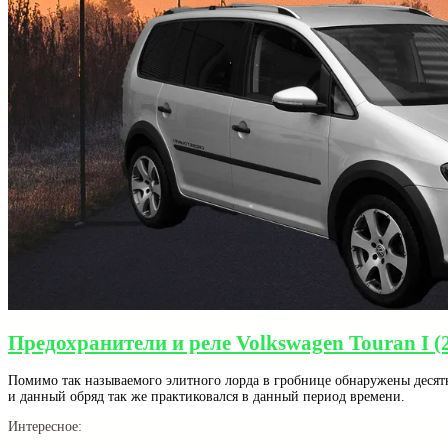
Предохранители и реле Volkswagen Touran I (
Помимо так называемого элитного лорда в гробнице обнаружены десятк
и данный обряд так же практиковался в данный период времени.
Интересное: