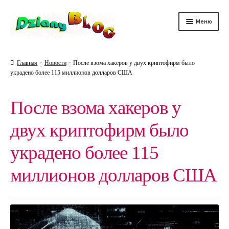
Перейти
Перейти
Меню
к
к
навигации
содержимому
DScience
Главная
Новости
После взома хакеров у двух криптофирм было
украдено более 115 миллионов долларов США
DRelax
DTechno
После взома хакеров у
DHealth
двух криптофирм было
DAuto
украдено более 115
миллионов долларов США