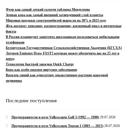
Фтор как самый легкий галоген таблицы Менделеева
Земная кора как самый внешний затвердевший слой планеты
Мировые продажи электромобилей выросли на 30% в 2023 году
Жук-носорог: описание, распространение, жизненный цикл и интересные
факты
В России планируют запретить школьникам пользоваться мобильными
телефонами
Белорусская Государственная Сельскохозяйственная Академия (БГСХА)
Лотерея Emirates Draw FAST5 которая может обеспечить вас на 25 лет в
перед
Технология быстрой зарядки Quick Charge
Корь как особо опасное вирусное заболевание
Василек синий как однолетнее лекарственное растение народной
медицины
Последние поступления
Предохранители и реле Volkswagen Golf 3 (1992 — 1998)
29.07.2026
Предохранители и реле Volkswagen Touran I (2003 — 2015)
28.07.2026