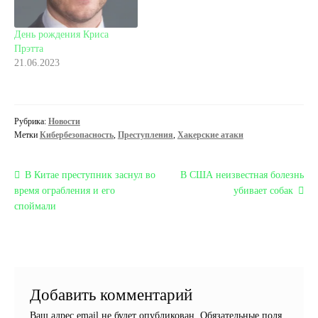
День рождения Криса
Прэтта
21.06.2023
Рубрика:
Новости
Метки
Кибербезопасность
,
Преступления
,
Хакерские атаки
Навигация
Предыдущая
Следующая
В Китае преступник заснул во
В США неизвестная болезнь
запись:
запись:
время ограбления и его
убивает собак
по
споймали
записям
Добавить комментарий
Ваш адрес email не будет опубликован.
Обязательные поля