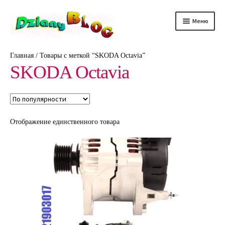
Перейти
Перейти
Меню
к
к
навигации
содержимому
DScience
Главная
/
Товары с меткой “SKODA Octavia”
SKODA Octavia
DRelax
DTechno
DHealth
Отображение единственного товара
DAuto