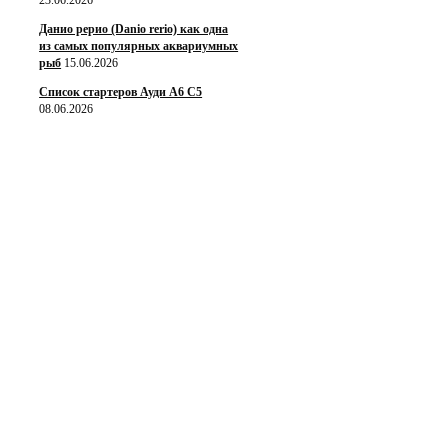
Данио рерио (Danio rerio) как одна
из самых популярных аквариумных
рыб
15.06.2026
Список стартеров Ауди А6 С5
08.06.2026