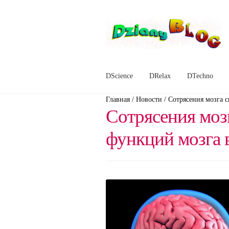
Перейти
Перейти
к
к
навигации
содержимому
DScience
DRelax
DTechno
Главная
/
Новости
/
Сотрясения мозга 
Сотрясения моз
функций мозга 