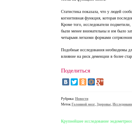
Статистика показала, что у людей сооб
когнитивная функция, которая последо
Кроме того, исследователи подметили, 
были менее внимательны и им было зат
четырьмя легкими формами сотрясения
Подобные исследования необходимы дл
влияние на риск деменции в более стар
Поделиться
Рубрика:
Новости
Меток
Головной мозг
,
Здоровье
,
Исследован
Навигация
Предыдущая
Крупнейшее исследование эндометрио
запись: