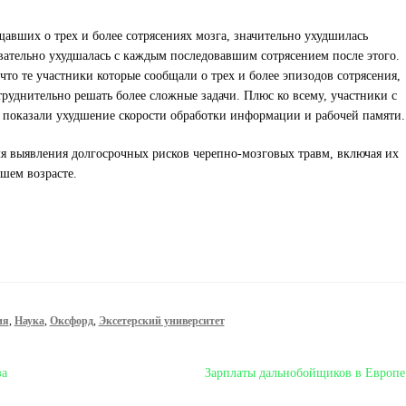
щавших о трех и более сотрясениях мозга, значительно ухудшилась
вательно ухудшалась с каждым последовавшим сотрясением после этого.
что те участники которые сообщали о трех и более эпизодов сотрясения,
руднительно решать более сложные задачи. Плюс ко всему, участники с
 показали ухудшение скорости обработки информации и рабочей памяти.
я выявления долгосрочных рисков черепно-мозговых травм, включая их
шем возрасте.
ия
,
Наука
,
Оксфорд
,
Эксетерский университет
Следующая
за
Зарплаты дальнобойщиков в Европе
запись: