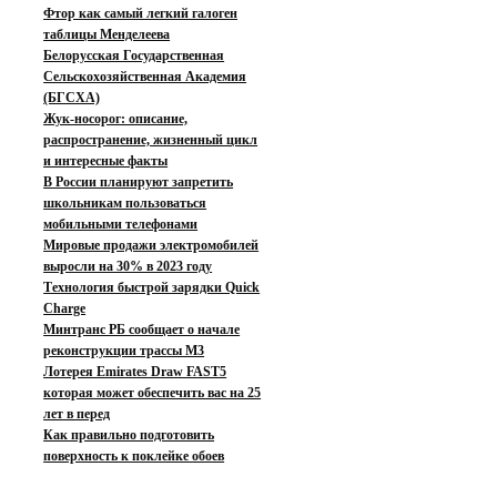
Фтор как самый легкий галоген
таблицы Менделеева
Белорусская Государственная
Сельскохозяйственная Академия
(БГСХА)
Жук-носорог: описание,
распространение, жизненный цикл
и интересные факты
В России планируют запретить
школьникам пользоваться
мобильными телефонами
Мировые продажи электромобилей
выросли на 30% в 2023 году
Технология быстрой зарядки Quick
Charge
Минтранс РБ сообщает о начале
реконструкции трассы М3
Лотерея Emirates Draw FAST5
которая может обеспечить вас на 25
лет в перед
Как правильно подготовить
поверхность к поклейке обоев