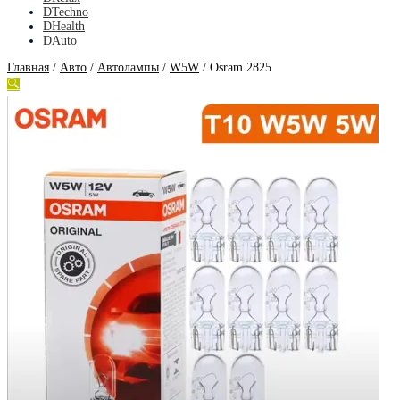
DTechno
DHealth
DAuto
Главная
/
Авто
/
Автолампы
/
W5W
/
Osram 2825
🔍