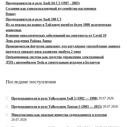
Предохранители и реле Audi A6 C5 (1997 - 2005)
Соланин как гликоалкалоидный яд семейства пасленовых
Dziany
Предохранители и реле Audi 100 C3
Из-за пожара на рынке в Тайланде погибло более 1000 экзотических
животных
Влияние онкологических заболеваний на смертность от Covid-19
День рождения Райана Данна
Производители йогуртов заявляют, что регулярное употребление данного
продукта снижает риск развития диабета 2 типа
Операционная система как средство управления электроникой
ДТП с автомобилем Tesla и смертельным исходом в Беларуси
Последние поступления
Предохранители и реле Volkswagen Golf 3 (1992 — 1998)
29.07.2026
Предохранители и реле Volkswagen Touran I (2003 — 2015)
28.07.2026
Микотоксины как опасные вещества содержащиеся в плесени
26.07.2026