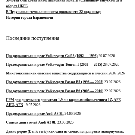
Золотая слитковая инвестиционная монета «Славянка» запускается в
оборот НБРБ
В Перу нашли тело альпиниста пропавшего 22 года назад
История города Барановичи
Последние поступления
Предохранители и реле Volkswagen Golf 3 (1992 — 1998)
29.07.2026
Предохранители и реле Volkswagen Touran I (2003 — 2015)
28.07.2026
Микотоксины как опасные вещества содержащиеся в плесени
26.07.2026
Предохранители и реле Volkswagen Passat B5 (1996 — 2005)
23.07.2026
Предохранители и реле Volkswagen Passat B6 (2005 — 2010)
22.07.2026
ГРМ для дизельного двигателя 1.9 л с кодовым обозначением 1Z, AFF,
AHU, AFN
19.07.2026
Предохранители и реле Audi A3 8L
24.06.2026
Список двигателей Audi A3 8L
23.06.2026
Данио рерио (Danio rerio) как одна из самых популярных аквариумных