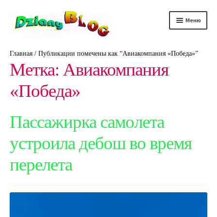
Перейти
Перейти
Меню
к
к
навигации
содержимому
DScience
Главная
/
Публикации помечены как “Авиакомпания «Победа»”
Метка:
Авиакомпания
DRelax
«Победа»
DTechno
Пассажирка самолета
DHealth
устроила дебош во время
DAuto
перелета