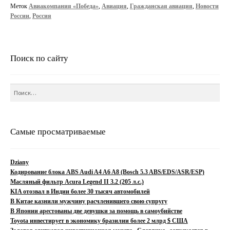
во
Меток
Авиакомпания «Победа»
,
Авиация
,
Гражданская авиация
,
Новости
время
России
,
Россия
перелета
Поиск по сайту
Найти:
Самые просматриваемые
Dziany
Кодирование блока ABS Audi A4 A6 A8 (Bosch 5.3 ABS/EDS/ASR/ESP)
Масляный фильтр Acura Legend II 3.2 (205 л.с.)
KIA отозвал в Индии более 30 тысяч автомобилей
В Китае казнили мужчину расчленившего свою супругу
В Японии арестованы две девушки за помощь в самоубийстве
Toyota инвестирует в экономику бразилии более 2 млрд $ США